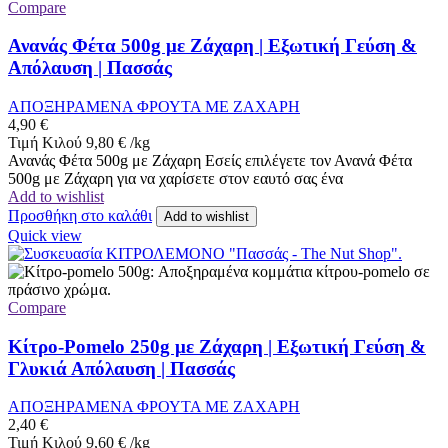
Compare
Ανανάς Φέτα 500g με Ζάχαρη | Εξωτική Γεύση &
Απόλαυση | Πασσάς
ΑΠΟΞΗΡΑΜΕΝΑ ΦΡΟΥΤΑ ΜΕ ΖΑΧΑΡΗ
4,90
€
Τιμή Κιλού
9,80
€
/
kg
Ανανάς Φέτα 500g με Ζάχαρη Εσείς επιλέγετε τον Ανανά Φέτα
500g με Ζάχαρη για να χαρίσετε στον εαυτό σας ένα
Add to wishlist
Προσθήκη στο καλάθι
Add to wishlist
Quick view
Compare
Κίτρο-Pomelo 250g με Ζάχαρη | Εξωτική Γεύση &
Γλυκιά Απόλαυση | Πασσάς
ΑΠΟΞΗΡΑΜΕΝΑ ΦΡΟΥΤΑ ΜΕ ΖΑΧΑΡΗ
2,40
€
Τιμή Κιλού
9,60
€
/
kg