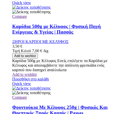
Quick view
Compare
Καρύδια 500g με Κέλυφος | Φυσική Πηγή
Ενέργειας & Υγείας | Πασσάς
ΞΗΡΟΙ ΚΑΡΠΟΙ ΜΕ ΚΕΛΥΦΟΣ
3,50
€
Τιμή Κιλού
7,00
€
/
kg
Add to wishlist
Καρύδια 500g με Κέλυφος Εσείς επιλέγετε τα Καρύδια με
Κέλυφος και απολαμβάνετε την απόλυτη φρεσκάδα ενός
καρπού που διατηρεί αναλλοίωτα
Add to wishlist
Προσθήκη στο καλάθι
Quick view
Compare
Φουντούκια Με Κέλυφος 250g | Φυσικός Και
Θρεπτικός Ξηρός Καρπός | Passas