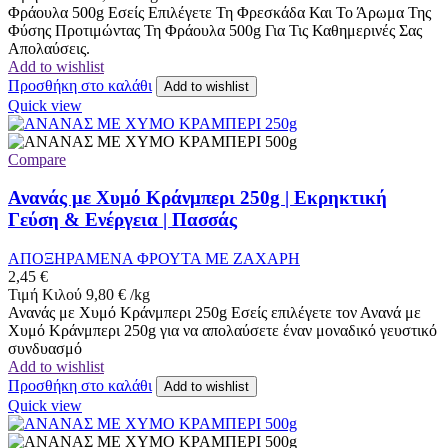
Φράουλα 500g Εσείς Επιλέγετε Τη Φρεσκάδα Και Το Άρωμα Της
Φύσης Προτιμώντας Τη Φράουλα 500g Για Τις Καθημερινές Σας
Απολαύσεις.
Add to wishlist
Προσθήκη στο καλάθι
Add to wishlist
Quick view
Compare
Ανανάς με Χυμό Κράνμπερι 250g | Εκρηκτική
Γεύση & Ενέργεια | Πασσάς
ΑΠΟΞΗΡΑΜΕΝΑ ΦΡΟΥΤΑ ΜΕ ΖΑΧΑΡΗ
2,45
€
Τιμή Κιλού
9,80
€
/
kg
Ανανάς με Χυμό Κράνμπερι 250g Εσείς επιλέγετε τον Ανανά με
Χυμό Κράνμπερι 250g για να απολαύσετε έναν μοναδικό γευστικό
συνδυασμό
Add to wishlist
Προσθήκη στο καλάθι
Add to wishlist
Quick view