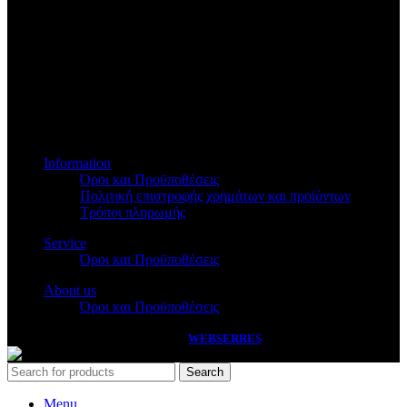
Βασ.Όλγας 173
Information
Όροι και Προϋποθέσεις
Πολιτική επιστροφής χρημάτων και προϊόντων
Τρόποι πληρωμής
Service
Όροι και Προϋποθέσεις
About us
Όροι και Προϋποθέσεις
PASSAS
2026 HANDCRAFTED BY
WEBSERRES
Search
Menu