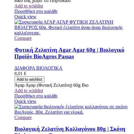
δικό σας χώρο Το Πορτοκάλι
Add to wishlist
Προσθήκη στο καλάθι
Quick view
Compare
Φυτική Ζελατίνη Agar Agar 60g | Βιολογικό
Προϊόν BioAgros Passas
ΔΙΑΦΟΡΑ ΒΙΟΛΟΓΙΚΑ
8,01
€
Add to wishlist
Άγαρ Αγαρ (Φυτική Ζελατίνη) 60g Βιο
Add to wishlist
Προσθήκη στο καλάθι
Quick view
Compare
Βιολογική Ζελατίνη Κολλαγόνου 80g | Σκόνη