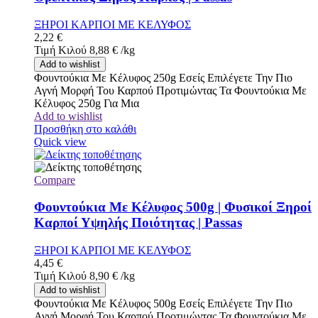
ΞΗΡΟΙ ΚΑΡΠΟΙ ΜΕ ΚΕΛΥΦΟΣ
2,22
€
Τιμή Κιλού
8,88
€
/
kg
Add to wishlist
Φουντούκια Με Κέλυφος 250g Εσείς Επιλέγετε Την Πιο
Αγνή Μορφή Του Καρπού Προτιμώντας Τα Φουντούκια Με
Κέλυφος 250g Για Μια
Add to wishlist
Προσθήκη στο καλάθι
Quick view
Compare
Φουντούκια Με Κέλυφος 500g | Φυσικοί Ξηροί
Καρποί Υψηλής Ποιότητας | Passas
ΞΗΡΟΙ ΚΑΡΠΟΙ ΜΕ ΚΕΛΥΦΟΣ
4,45
€
Τιμή Κιλού
8,90
€
/
kg
Add to wishlist
Φουντούκια Με Κέλυφος 500g Εσείς Επιλέγετε Την Πιο
Αγνή Μορφή Του Καρπού Προτιμώντας Τα Φουντούκια Με