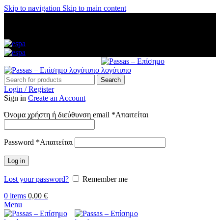
Skip to navigation
Skip to main content
ΑΜΕΣΗ ΑΠΟΣΤΟΛΗ ΣΕ ΟΛΗ ΤΗΝ ΕΛΛΑΔΑ — ΑΣΦΑΛΕΙΣ
ΠΛΗΡΩΜΕΣ — ΤΗΛ: 2313 035 547 — ΔΩΡΕΑΝ
ΜΕΤΑΦΟΡΙΚΑ ΑΝΩ ΤΩΝ 60€
Search
Login / Register
Sign in
Create an Account
Όνομα χρήστη ή διεύθυνση email
*
Απαιτείται
Password
*
Απαιτείται
Log in
Lost your password?
Remember me
0
items
0,00
€
Menu