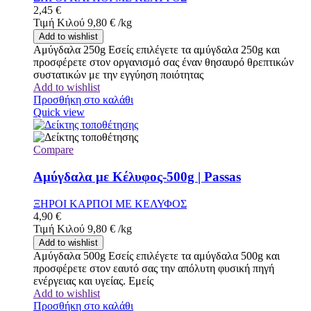
2,45
€
Τιμή Κιλού
9,80
€
/
kg
Add to wishlist
Αμύγδαλα 250g Εσείς επιλέγετε τα αμύγδαλα 250g και
προσφέρετε στον οργανισμό σας έναν θησαυρό θρεπτικών
συστατικών με την εγγύηση ποιότητας
Add to wishlist
Προσθήκη στο καλάθι
Quick view
Compare
Αμύγδαλα με Κέλυφος-500g | Passas
ΞΗΡΟΙ ΚΑΡΠΟΙ ΜΕ ΚΕΛΥΦΟΣ
4,90
€
Τιμή Κιλού
9,80
€
/
kg
Add to wishlist
Αμύγδαλα 500g Εσείς επιλέγετε τα αμύγδαλα 500g και
προσφέρετε στον εαυτό σας την απόλυτη φυσική πηγή
ενέργειας και υγείας. Εμείς
Add to wishlist
Προσθήκη στο καλάθι