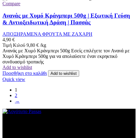
Compare
Ανανάς με Χυμό Κράνμπερι 500g | Εξωτική Γεύση
& Αντιοξειδωτική Δράση | Πασσάς
ΑΠΟΞΗΡΑΜΕΝΑ ΦΡΟΥΤΑ ΜΕ ΖΑΧΑΡΗ
4,90
€
Τιμή Κιλού
9,80
€
/
kg
Ανανάς με Χυμό Κράνμπερι 500g Εσείς επιλέγετε τον Ανανά με
Χυμό Κράνμπερι 500g για να απολαύσετε έναν εκρηκτικό
συνδυασμό τροπικής
Add to wishlist
Προσθήκη στο καλάθι
Add to wishlist
Quick view
1
2
→