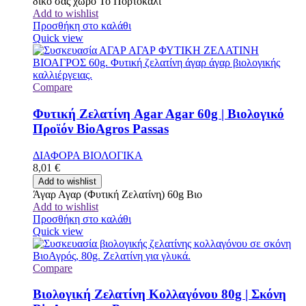
δικό σας χώρο Το Πορτοκάλι
Add to wishlist
Προσθήκη στο καλάθι
Quick view
Compare
Φυτική Ζελατίνη Agar Agar 60g | Βιολογικό
Προϊόν BioAgros Passas
ΔΙΑΦΟΡΑ ΒΙΟΛΟΓΙΚΑ
8,01
€
Add to wishlist
Άγαρ Αγαρ (Φυτική Ζελατίνη) 60g Βιο
Add to wishlist
Προσθήκη στο καλάθι
Quick view
Compare
Βιολογική Ζελατίνη Κολλαγόνου 80g | Σκόνη