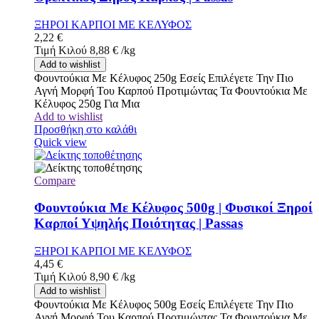
ΞΗΡΟΙ ΚΑΡΠΟΙ ΜΕ ΚΕΛΥΦΟΣ
2,22
€
Τιμή Κιλού
8,88
€
/
kg
Add to wishlist
Φουντούκια Με Κέλυφος 250g Εσείς Επιλέγετε Την Πιο
Αγνή Μορφή Του Καρπού Προτιμώντας Τα Φουντούκια Με
Κέλυφος 250g Για Μια
Add to wishlist
Προσθήκη στο καλάθι
Quick view
Compare
Φουντούκια Με Κέλυφος 500g | Φυσικοί Ξηροί
Καρποί Υψηλής Ποιότητας | Passas
ΞΗΡΟΙ ΚΑΡΠΟΙ ΜΕ ΚΕΛΥΦΟΣ
4,45
€
Τιμή Κιλού
8,90
€
/
kg
Add to wishlist
Φουντούκια Με Κέλυφος 500g Εσείς Επιλέγετε Την Πιο
Αγνή Μορφή Του Καρπού Προτιμώντας Τα Φουντούκια Με