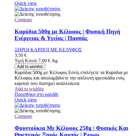
Quick view
Compare
Καρύδια 500g με Κέλυφος | Φυσική Πηγή
Ενέργειας & Υγείας | Πασσάς
ΞΗΡΟΙ ΚΑΡΠΟΙ ΜΕ ΚΕΛΥΦΟΣ
3,50
€
Τιμή Κιλού
7,00
€
/
kg
Add to wishlist
Καρύδια 500g με Κέλυφος Εσείς επιλέγετε τα Καρύδια με
Κέλυφος και απολαμβάνετε την απόλυτη φρεσκάδα ενός
καρπού που διατηρεί αναλλοίωτα
Add to wishlist
Προσθήκη στο καλάθι
Quick view
Compare
Φουντούκια Με Κέλυφος 250g | Φυσικός Και
Θρεπτικός Ξηρός Καρπός | Passas