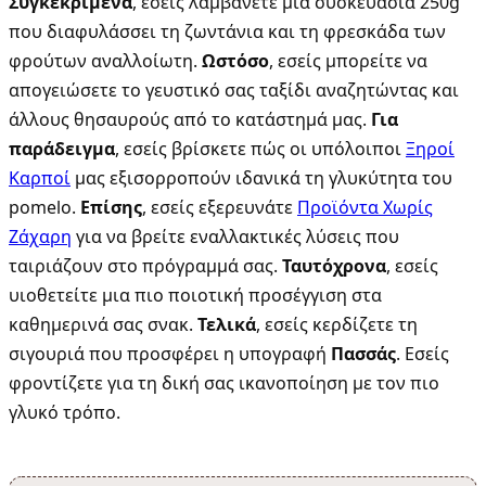
Συγκεκριμένα
, εσείς λαμβάνετε μια συσκευασία 250g
που διαφυλάσσει τη ζωντάνια και τη φρεσκάδα των
φρούτων αναλλοίωτη.
Ωστόσο
, εσείς μπορείτε να
απογειώσετε το γευστικό σας ταξίδι αναζητώντας και
άλλους θησαυρούς από το κατάστημά μας.
Για
παράδειγμα
, εσείς βρίσκετε πώς οι υπόλοιποι
Ξηροί
Καρποί
μας εξισορροπούν ιδανικά τη γλυκύτητα του
pomelo.
Επίσης
, εσείς εξερευνάτε
Προϊόντα Χωρίς
Ζάχαρη
για να βρείτε εναλλακτικές λύσεις που
ταιριάζουν στο πρόγραμμά σας.
Ταυτόχρονα
, εσείς
υιοθετείτε μια πιο ποιοτική προσέγγιση στα
καθημερινά σας σνακ.
Τελικά
, εσείς κερδίζετε τη
σιγουριά που προσφέρει η υπογραφή
Πασσάς
. Εσείς
φροντίζετε για τη δική σας ικανοποίηση με τον πιο
γλυκό τρόπο.