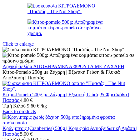
Click to enlarge
Αρχική σελίδα
ΑΠΟΞΗΡΑΜΕΝΑ ΦΡΟΥΤΑ ΜΕ ΖΑΧΑΡΗ
Κίτρο-Pomelo 250g με Ζάχαρη | Εξωτική Γεύση & Γλυκιά
Απόλαυση | Πασσάς
Κίτρο-Pomelo 500g με Ζάχαρη | Εξωτική Γεύση & Φρεσκάδα |
Πασσάς
4,80
€
Τιμή Κιλού
9,60
€
/
kg
Back to products
Κράνμπερις (Cranberries) 500g | Κορυφαία Αντιοξειδωτική Δράση |
Πασσάς
5,00
€
Τιμή Κιλού
10,00
€
/
kg