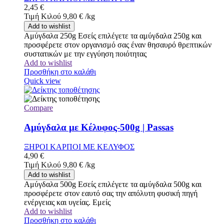
2,45
€
Τιμή Κιλού
9,80
€
/
kg
Add to wishlist
Αμύγδαλα 250g Εσείς επιλέγετε τα αμύγδαλα 250g και
προσφέρετε στον οργανισμό σας έναν θησαυρό θρεπτικών
συστατικών με την εγγύηση ποιότητας
Add to wishlist
Προσθήκη στο καλάθι
Quick view
Compare
Αμύγδαλα με Κέλυφος-500g | Passas
ΞΗΡΟΙ ΚΑΡΠΟΙ ΜΕ ΚΕΛΥΦΟΣ
4,90
€
Τιμή Κιλού
9,80
€
/
kg
Add to wishlist
Αμύγδαλα 500g Εσείς επιλέγετε τα αμύγδαλα 500g και
προσφέρετε στον εαυτό σας την απόλυτη φυσική πηγή
ενέργειας και υγείας. Εμείς
Add to wishlist
Προσθήκη στο καλάθι