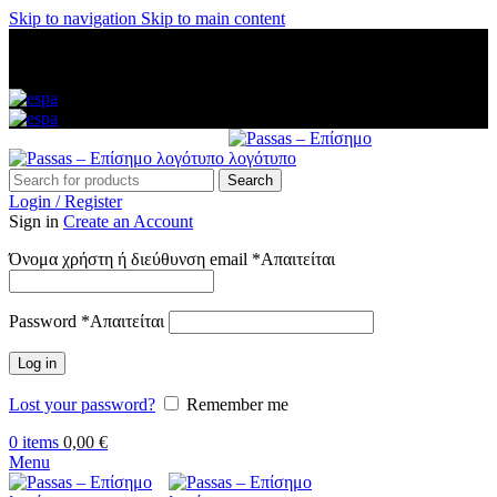
Skip to navigation
Skip to main content
ΑΜΕΣΗ ΑΠΟΣΤΟΛΗ ΣΕ ΟΛΗ ΤΗΝ ΕΛΛΑΔΑ — ΑΣΦΑΛΕΙΣ
ΠΛΗΡΩΜΕΣ — ΤΗΛ: 2313 035 547 — ΔΩΡΕΑΝ
ΜΕΤΑΦΟΡΙΚΑ ΑΝΩ ΤΩΝ 60€
Search
Login / Register
Sign in
Create an Account
Όνομα χρήστη ή διεύθυνση email
*
Απαιτείται
Password
*
Απαιτείται
Log in
Lost your password?
Remember me
0
items
0,00
€
Menu