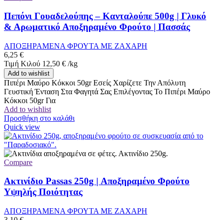
Πεπόνι Γουαδελούπης – Κανταλούπε 500g | Γλυκό
& Αρωματικό Αποξηραμένο Φρούτο | Πασσάς
ΑΠΟΞΗΡΑΜΕΝΑ ΦΡΟΥΤΑ ΜΕ ΖΑΧΑΡΗ
6,25
€
Τιμή Κιλού
12,50
€
/
kg
Add to wishlist
Πιπέρι Μαύρο Κόκκοι 50gr Εσείς Χαρίζετε Την Απόλυτη
Γευστική Ένταση Στα Φαγητά Σας Επιλέγοντας Το Πιπέρι Μαύρο
Κόκκοι 50gr Για
Add to wishlist
Προσθήκη στο καλάθι
Quick view
Compare
Ακτινίδιο Passas 250g | Αποξηραμένο Φρούτο
Υψηλής Ποιότητας
ΑΠΟΞΗΡΑΜΕΝΑ ΦΡΟΥΤΑ ΜΕ ΖΑΧΑΡΗ
3,10
€