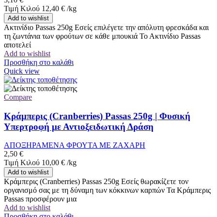
Τιμή Κιλού
12,40
€
/
kg
Add to wishlist
Ακτινίδιο Passas 250g Εσείς επιλέγετε την απόλυτη φρεσκάδα και
τη ζωντάνια των φρούτων σε κάθε μπουκιά Το Ακτινίδιο Passas
αποτελεί
Add to wishlist
Προσθήκη στο καλάθι
Quick view
Compare
Κράμπερις (Cranberries) Passas 250g | Φυσική
Υπερτροφή με Αντιοξειδωτική Δράση
ΑΠΟΞΗΡΑΜΕΝΑ ΦΡΟΥΤΑ ΜΕ ΖΑΧΑΡΗ
2,50
€
Τιμή Κιλού
10,00
€
/
kg
Add to wishlist
Κράμπερις (Cranberries) Passas 250g Εσείς θωρακίζετε τον
οργανισμό σας με τη δύναμη των κόκκινων καρπών Τα Κράμπερις
Passas προσφέρουν μια
Add to wishlist
Προσθήκη στο καλάθι