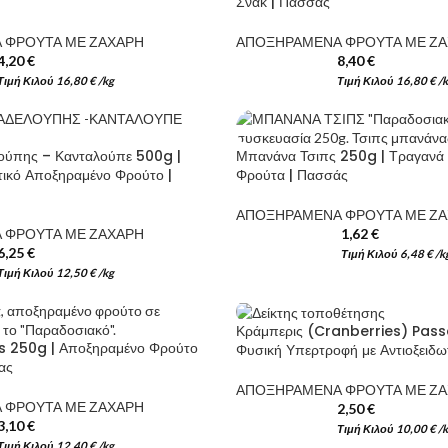
Σνακ | Πασσάς
 ΦΡΟΥΤΑ ΜΕ ΖΑΧΑΡΗ
ΑΠΟΞΗΡΑΜΕΝΑ ΦΡΟΥΤΑ ΜΕ Ζ
4,20
€
8,40
€
Τιμή Κιλού
16,80
€
/
kg
Τιμή Κιλού
16,80
€
/
ούπης – Κανταλούπε 500g |
Μπανάνα Τσιπς 250g | Τραγανά
ικό Αποξηραμένο Φρούτο |
Φρούτα | Πασσάς
ΑΠΟΞΗΡΑΜΕΝΑ ΦΡΟΥΤΑ ΜΕ Ζ
 ΦΡΟΥΤΑ ΜΕ ΖΑΧΑΡΗ
1,62
€
6,25
€
Τιμή Κιλού
6,48
€
/
k
Τιμή Κιλού
12,50
€
/
kg
Κράμπερις (Cranberries) Pass
as 250g | Αποξηραμένο Φρούτο
Φυσική Υπερτροφή με Αντιοξειδω
ας
ΑΠΟΞΗΡΑΜΕΝΑ ΦΡΟΥΤΑ ΜΕ Ζ
 ΦΡΟΥΤΑ ΜΕ ΖΑΧΑΡΗ
2,50
€
τον οργανισμό σας
Αμύγδαλα 500g Εσείς επιλέγετε τα αμύγδαλα 500
3,10
€
Τιμή Κιλού
10,00
€
/
απόλυτη φυσική πηγή ενέργειας και υγείας. Εμείς
Τιμή Κιλού
12,40
€
/
kg