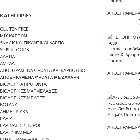
Πασσάς
ΑΠΟΞΗΡΑΜΕΝΑ
ΚΑΤΗΓΟΡΙΕΣ
GLUTEN FREE
MIX ΚΑΡΠΩΝ
SNACK ΚΑΙ ΠΙΚΑΝΤΙΚΟΙ ΚΑΡΠΟΙ
Πεπόνι Γουαδελ
SUPERFOODS
Γλυκό & Αρωματ
ΑΛΑΤΙΑ
Πασσάς
ΑΜΥΛΑ
ΑΠΟΞΗΡΑΜΕΝΑ ΦΡΟΥΤΑ ΚΑΙ ΚΑΡΠΟΙ ΒΙΟ
ΑΠΟΞΗΡΑΜΕΝΑ
ΑΠΟΞΗΡΑΜΕΝΑ ΦΡΟΥΤΑ ΜΕ ΖΑΧΑΡΗ
ΒΙΟΛΟΓΙΚΑ ΠΡΟΙΟΝΤΑ
ΒΙΟΛΟΓΙΚΕΣ ΜΑΡΜΕΛΑΔΕΣ
ΒΙΟΛΟΓΙΚΕΣ ΜΠΑΡΕΣ
ΒΟΤΑΝΑ
Ακτινίδιο Pass
ΔΗΜΗΤΡΙΑΚΑ
Υψηλής Ποιότητ
ΕΛΑΙΑ
ΕΛΑΙΩΔΕΙΣ ΣΠΟΡΟΙ
ΑΠΟΞΗΡΑΜΕΝΑ
Αμύγδαλα 250g Εσείς επιλέγετε τα αμύγδαλα 250g και προσφέρετε σ
ΕΛΛΗΝΙΚΟ ΜΕΛΙ
έναν θησαυρό θρεπτικών συστατικών με την εγγύηση ποιότητας
ΕΠΑΛΕΙΜΜΑΤΑ ΚΑΡΠΩΝ