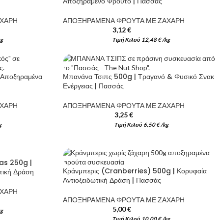
Αποξηραμένο Φρούτο | Πασσάς
ΑΧΑΡΗ
ΑΠΟΞΗΡΑΜΕΝΑ ΦΡΟΥΤΑ ΜΕ ΖΑΧΑΡΗ
3,12
€
kg
Τιμή Κιλού
12,48
€
/
kg
 Αποξηραμένα
Μπανάνα Τσιπς 500g | Τραγανό & Φυσικό Σνακ
Ενέργειας | Πασσάς
ΑΧΑΡΗ
ΑΠΟΞΗΡΑΜΕΝΑ ΦΡΟΥΤΑ ΜΕ ΖΑΧΑΡΗ
3,25
€
g
Τιμή Κιλού
6,50
€
/
kg
as 250g |
Κράνμπερις (Cranberries) 500g | Κορυφαία
τική Δράση
Αντιοξειδωτική Δράση | Πασσάς
ΑΧΑΡΗ
ΑΠΟΞΗΡΑΜΕΝΑ ΦΡΟΥΤΑ ΜΕ ΖΑΧΑΡΗ
g και προσφέρετε στον εαυτό σας την
Καρύδια 500g με Κέλυφος Εσε
5,00
€
kg
απόλυτη φρεσκάδα ενός καρπ
Τιμή Κιλού
10,00
€
/
kg