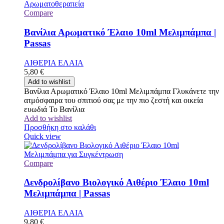
Compare
Βανίλια Αρωματικό Έλαιο 10ml Μελιμπάμπα |
Passas
ΑΙΘΕΡΙΑ ΕΛΑΙΑ
5,80
€
Add to wishlist
Βανίλια Αρωματικό Έλαιο 10ml Μελιμπάμπα Γλυκάνετε την
ατμόσφαιρα του σπιτιού σας με την πιο ζεστή και οικεία
ευωδιά Το Βανίλια
Add to wishlist
Προσθήκη στο καλάθι
Quick view
Compare
Δενδρολίβανο Βιολογικό Αιθέριο Έλαιο 10ml
Μελιμπάμπα | Passas
ΑΙΘΕΡΙΑ ΕΛΑΙΑ
9,80
€