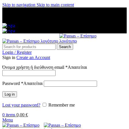
Skip to navigation
Skip to main content
ΑΜΕΣΗ ΑΠΟΣΤΟΛΗ ΣΕ ΟΛΗ ΤΗΝ ΕΛΛΑΔΑ — ΑΣΦΑΛΕΙΣ
ΠΛΗΡΩΜΕΣ — ΤΗΛ: 2313 035 547 — ΔΩΡΕΑΝ
ΜΕΤΑΦΟΡΙΚΑ ΑΝΩ ΤΩΝ 60€
Search
Login / Register
Sign in
Create an Account
Όνομα χρήστη ή διεύθυνση email
*
Απαιτείται
Password
*
Απαιτείται
Log in
Lost your password?
Remember me
0
items
0,00
€
Menu