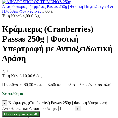
Λιναρόσπορος Τριμμένος Passas 250g | Φυσική Πηγή Ωμέγα-3 &
Πλούσιες Φυτικές Ίνες
1,00
€
Τιμή Κιλού
4,00
€
/
kg
Κράμπερις (Cranberries)
Passas 250g | Φυσική
Υπερτροφή με Αντιοξειδωτική
Δράση
2,50
€
Τιμή Κιλού
10,00
€
/
kg
Προσθέστε
60,00
€
στο καλάθι και κερδίστε δωρεάν αποστολή!
Σε απόθεμα
Κράμπερις (Cranberries) Passas 250g | Φυσική Υπερτροφή με
Αντιοξειδωτική Δράση ποσότητα
Προσθήκη στο καλάθι