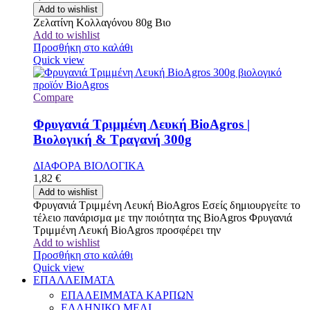
Add to wishlist
Ζελατίνη Κολλαγόνου 80g Βιο
Add to wishlist
Προσθήκη στο καλάθι
Quick view
Compare
Φρυγανιά Τριμμένη Λευκή BioAgros |
Βιολογική & Τραγανή 300g
ΔΙΑΦΟΡΑ ΒΙΟΛΟΓΙΚΑ
1,82
€
Add to wishlist
Φρυγανιά Τριμμένη Λευκή BioAgros Εσείς δημιουργείτε το
τέλειο πανάρισμα με την ποιότητα της BioAgros Φρυγανιά
Τριμμένη Λευκή BioAgros προσφέρει την
Add to wishlist
Προσθήκη στο καλάθι
Quick view
ΕΠΑΛΛΕΙΜΑΤΑ
ΕΠΑΛΕΙΜΜΑΤΑ ΚΑΡΠΩΝ
ΕΛΛΗΝΙΚΟ ΜΕΛΙ