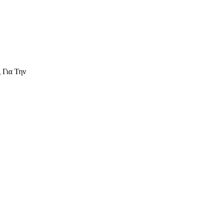
 Για Την