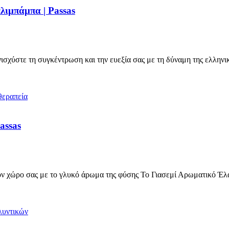
λιμπάμπα | Passas
σχύστε τη συγκέντρωση και την ευεξία σας με τη δύναμη της ελληνι
assas
 χώρο σας με το γλυκό άρωμα της φύσης Το Γιασεμί Αρωματικό Έλ