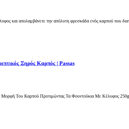
λυφος και απολαμβάνετε την απόλυτη φρεσκάδα ενός καρπού που δια
επτικός Ξηρός Καρπός | Passas
ή Μορφή Του Καρπού Προτιμώντας Τα Φουντούκια Με Κέλυφος 250g