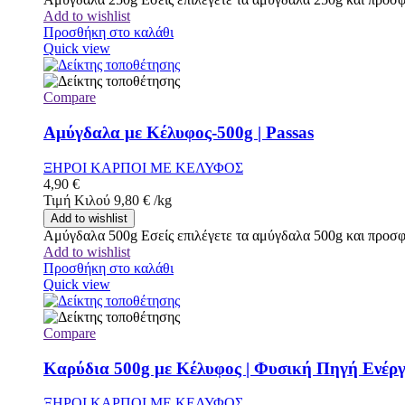
Add to wishlist
Προσθήκη στο καλάθι
Quick view
Compare
Αμύγδαλα με Κέλυφος-500g | Passas
ΞΗΡΟΙ ΚΑΡΠΟΙ ΜΕ ΚΕΛΥΦΟΣ
4,90
€
Τιμή Κιλού
9,80
€
/
kg
Add to wishlist
Αμύγδαλα 500g Εσείς επιλέγετε τα αμύγδαλα 500g και προσφέ
Add to wishlist
Προσθήκη στο καλάθι
Quick view
Compare
Καρύδια 500g με Κέλυφος | Φυσική Πηγή Ενέργ
ΞΗΡΟΙ ΚΑΡΠΟΙ ΜΕ ΚΕΛΥΦΟΣ