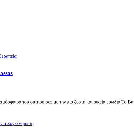
assas
όσφαιρα του σπιτιού σας με την πιο ζεστή και οικεία ευωδιά Το Βα