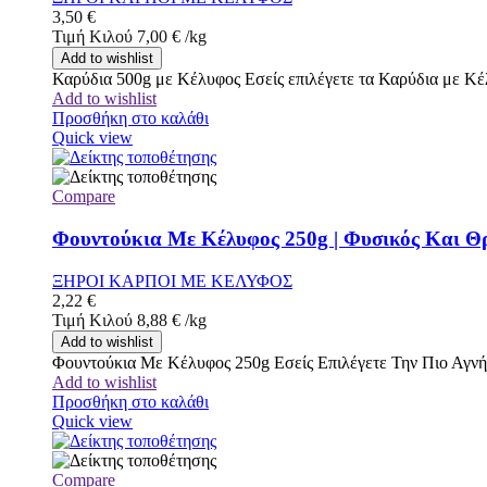
3,50
€
Τιμή Κιλού
7,00
€
/
kg
Add to wishlist
Καρύδια 500g με Κέλυφος Εσείς επιλέγετε τα Καρύδια με Κέ
Add to wishlist
Προσθήκη στο καλάθι
Quick view
Compare
Φουντούκια Με Κέλυφος 250g | Φυσικός Και Θρ
ΞΗΡΟΙ ΚΑΡΠΟΙ ΜΕ ΚΕΛΥΦΟΣ
2,22
€
Τιμή Κιλού
8,88
€
/
kg
Add to wishlist
Φουντούκια Με Κέλυφος 250g Εσείς Επιλέγετε Την Πιο Αγν
Add to wishlist
Προσθήκη στο καλάθι
Quick view
Compare