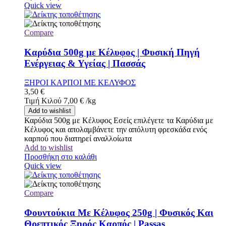
Quick view
Compare
Καρύδια 500g με Κέλυφος | Φυσική Πηγή
Ενέργειας & Υγείας | Πασσάς
ΞΗΡΟΙ ΚΑΡΠΟΙ ΜΕ ΚΕΛΥΦΟΣ
3,50
€
Τιμή Κιλού
7,00
€
/
kg
Add to wishlist
Καρύδια 500g με Κέλυφος Εσείς επιλέγετε τα Καρύδια με
Κέλυφος και απολαμβάνετε την απόλυτη φρεσκάδα ενός
καρπού που διατηρεί αναλλοίωτα
Add to wishlist
Προσθήκη στο καλάθι
Quick view
Compare
Φουντούκια Με Κέλυφος 250g | Φυσικός Και
Θρεπτικός Ξηρός Καρπός | Passas