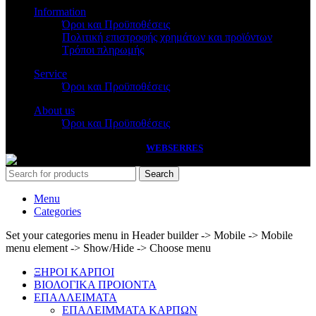
Information
Όροι και Προϋποθέσεις
Πολιτική επιστροφής χρημάτων και προϊόντων
Τρόποι πληρωμής
Service
Όροι και Προϋποθέσεις
About us
Όροι και Προϋποθέσεις
PASSAS
2026 HANDCRAFTED BY
WEBSERRES
Search
Menu
Categories
Set your categories menu in Header builder -> Mobile -> Mobile
menu element -> Show/Hide -> Choose menu
ΞΗΡΟΙ ΚΑΡΠΟΙ
ΒΙΟΛΟΓΙΚΑ ΠΡΟΙΟΝΤΑ
ΕΠΑΛΛΕΙΜΑΤΑ
ΕΠΑΛΕΙΜΜΑΤΑ ΚΑΡΠΩΝ