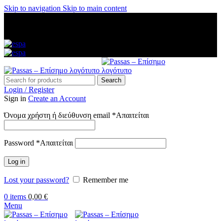
Skip to navigation
Skip to main content
ΑΜΕΣΗ ΑΠΟΣΤΟΛΗ ΣΕ ΟΛΗ ΤΗΝ ΕΛΛΑΔΑ — ΑΣΦΑΛΕΙΣ
ΠΛΗΡΩΜΕΣ — ΤΗΛ: 2313 035 547 — ΔΩΡΕΑΝ
ΜΕΤΑΦΟΡΙΚΑ ΑΝΩ ΤΩΝ 60€
Search
Login / Register
Sign in
Create an Account
Όνομα χρήστη ή διεύθυνση email
*
Απαιτείται
Password
*
Απαιτείται
Log in
Lost your password?
Remember me
0
items
0,00
€
Menu