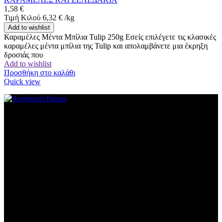
1,58
€
Τιμή Κιλού
6,32
€
/
kg
Add to wishlist
Καραμέλες Μέντα Μπίλια Tulip 250g Εσείς επιλέγετε τις κλασικές
καραμέλες μέντα μπίλια της Tulip και απολαμβάνετε μια έκρηξη
δροσιάς που
Add to wishlist
Προσθήκη στο καλάθι
Quick view