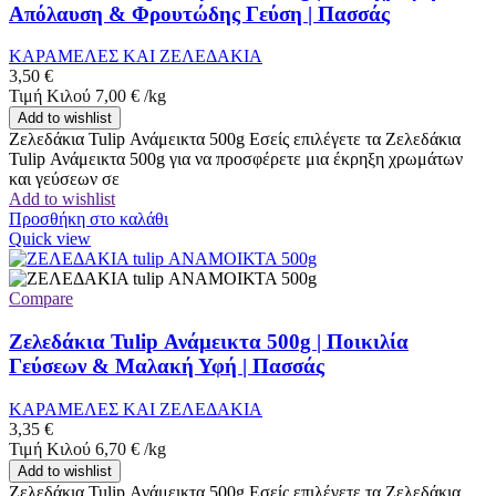
Απόλαυση & Φρουτώδης Γεύση | Πασσάς
ΚΑΡΑΜΕΛΕΣ ΚΑΙ ΖΕΛΕΔΑΚΙΑ
3,50
€
Τιμή Κιλού
7,00
€
/
kg
Add to wishlist
Ζελεδάκια Tulip Ανάμεικτα 500g Εσείς επιλέγετε τα Ζελεδάκια
Tulip Ανάμεικτα 500g για να προσφέρετε μια έκρηξη χρωμάτων
και γεύσεων σε
Add to wishlist
Προσθήκη στο καλάθι
Quick view
Compare
Ζελεδάκια Tulip Ανάμεικτα 500g | Ποικιλία
Γεύσεων & Μαλακή Υφή | Πασσάς
ΚΑΡΑΜΕΛΕΣ ΚΑΙ ΖΕΛΕΔΑΚΙΑ
3,35
€
Τιμή Κιλού
6,70
€
/
kg
Add to wishlist
Ζελεδάκια Tulip Ανάμεικτα 500g Εσείς επιλέγετε τα Ζελεδάκια