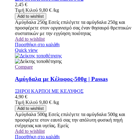
2,45
€
Τιμή Κιλού
9,80
€
/
kg
Add to wishlist
Αμύγδαλα 250g Εσείς επιλέγετε τα αμύγδαλα 250g και
προσφέρετε στον οργανισμό σας έναν θησαυρό θρεπτικών
συστατικών με την εγγύηση ποιότητας
Add to wishlist
Προσθήκη στο καλάθι
Quick view
Compare
Αμύγδαλα με Κέλυφος-500g | Passas
ΞΗΡΟΙ ΚΑΡΠΟΙ ΜΕ ΚΕΛΥΦΟΣ
4,90
€
Τιμή Κιλού
9,80
€
/
kg
Add to wishlist
Αμύγδαλα 500g Εσείς επιλέγετε τα αμύγδαλα 500g και
προσφέρετε στον εαυτό σας την απόλυτη φυσική πηγή
ενέργειας και υγείας. Εμείς
Add to wishlist
Προσθήκη στο καλάθι