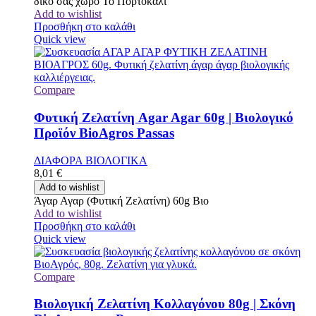
δικό σας χώρο Το Πορτοκάλι
Add to wishlist
Προσθήκη στο καλάθι
Quick view
Compare
Φυτική Ζελατίνη Agar Agar 60g | Βιολογικό
Προϊόν BioAgros Passas
ΔΙΑΦΟΡΑ ΒΙΟΛΟΓΙΚΑ
8,01
€
Add to wishlist
Άγαρ Αγαρ (Φυτική Ζελατίνη) 60g Βιο
Add to wishlist
Προσθήκη στο καλάθι
Quick view
Compare
Βιολογική Ζελατίνη Κολλαγόνου 80g | Σκόνη