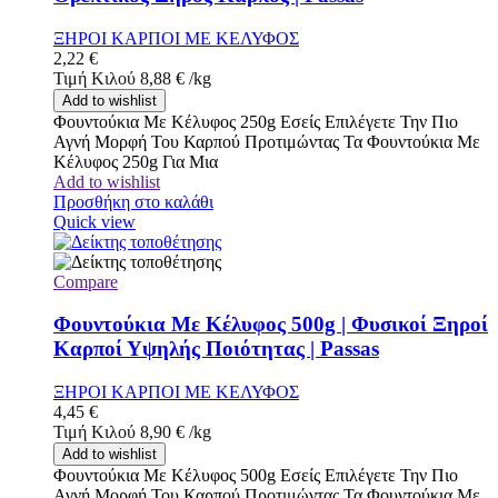
ΞΗΡΟΙ ΚΑΡΠΟΙ ΜΕ ΚΕΛΥΦΟΣ
2,22
€
Τιμή Κιλού
8,88
€
/
kg
Add to wishlist
Φουντούκια Με Κέλυφος 250g Εσείς Επιλέγετε Την Πιο
Αγνή Μορφή Του Καρπού Προτιμώντας Τα Φουντούκια Με
Κέλυφος 250g Για Μια
Add to wishlist
Προσθήκη στο καλάθι
Quick view
Compare
Φουντούκια Με Κέλυφος 500g | Φυσικοί Ξηροί
Καρποί Υψηλής Ποιότητας | Passas
ΞΗΡΟΙ ΚΑΡΠΟΙ ΜΕ ΚΕΛΥΦΟΣ
4,45
€
Τιμή Κιλού
8,90
€
/
kg
Add to wishlist
Φουντούκια Με Κέλυφος 500g Εσείς Επιλέγετε Την Πιο
Αγνή Μορφή Του Καρπού Προτιμώντας Τα Φουντούκια Με