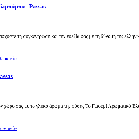
λιμπάμπα | Passas
σχύστε τη συγκέντρωση και την ευεξία σας με τη δύναμη της ελληνι
assas
 χώρο σας με το γλυκό άρωμα της φύσης Το Γιασεμί Αρωματικό Έλ