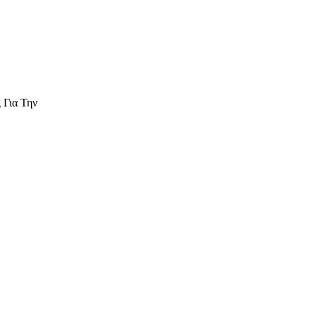
 Για Την