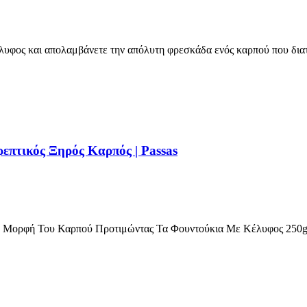
λυφος και απολαμβάνετε την απόλυτη φρεσκάδα ενός καρπού που δια
επτικός Ξηρός Καρπός | Passas
ή Μορφή Του Καρπού Προτιμώντας Τα Φουντούκια Με Κέλυφος 250g