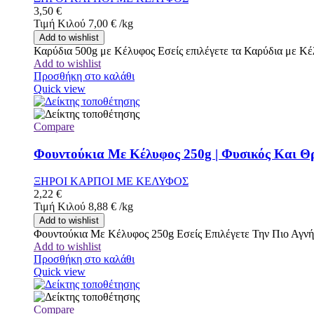
3,50
€
Τιμή Κιλού
7,00
€
/
kg
Add to wishlist
Καρύδια 500g με Κέλυφος Εσείς επιλέγετε τα Καρύδια με Κέ
Add to wishlist
Προσθήκη στο καλάθι
Quick view
Compare
Φουντούκια Με Κέλυφος 250g | Φυσικός Και Θρ
ΞΗΡΟΙ ΚΑΡΠΟΙ ΜΕ ΚΕΛΥΦΟΣ
2,22
€
Τιμή Κιλού
8,88
€
/
kg
Add to wishlist
Φουντούκια Με Κέλυφος 250g Εσείς Επιλέγετε Την Πιο Αγν
Add to wishlist
Προσθήκη στο καλάθι
Quick view
Compare