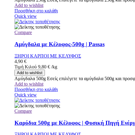
Add to wishlist
Προσθήκη στο καλάθι
Quick view
Compare
Αμύγδαλα με Κέλυφος-500g | Passas
ΞΗΡΟΙ ΚΑΡΠΟΙ ΜΕ ΚΕΛΥΦΟΣ
4,90
€
Τιμή Κιλού
9,80
€
/
kg
Add to wishlist
Αμύγδαλα 500g Εσείς επιλέγετε τα αμύγδαλα 500g και προσφέ
Add to wishlist
Προσθήκη στο καλάθι
Quick view
Compare
Καρύδια 500g με Κέλυφος | Φυσική Πηγή Ενέργ
ΞΗΡΟΙ ΚΑΡΠΟΙ ΜΕ ΚΕΛΥΦΟΣ