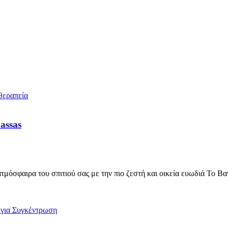
assas
όσφαιρα του σπιτιού σας με την πιο ζεστή και οικεία ευωδιά Το Βα