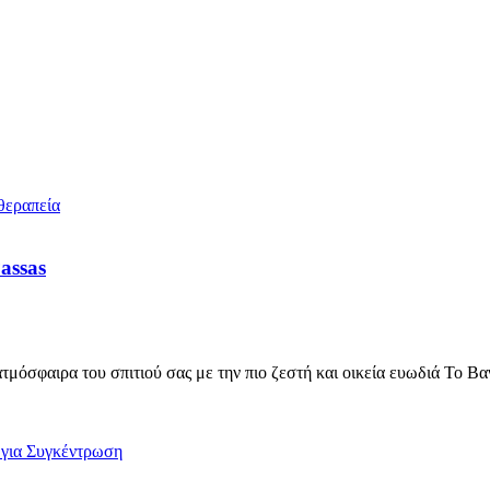
assas
όσφαιρα του σπιτιού σας με την πιο ζεστή και οικεία ευωδιά Το Βα