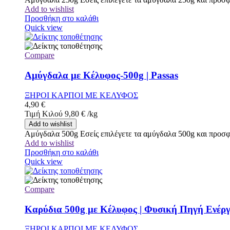
Add to wishlist
Προσθήκη στο καλάθι
Quick view
Compare
Αμύγδαλα με Κέλυφος-500g | Passas
ΞΗΡΟΙ ΚΑΡΠΟΙ ΜΕ ΚΕΛΥΦΟΣ
4,90
€
Τιμή Κιλού
9,80
€
/
kg
Add to wishlist
Αμύγδαλα 500g Εσείς επιλέγετε τα αμύγδαλα 500g και προσφέ
Add to wishlist
Προσθήκη στο καλάθι
Quick view
Compare
Καρύδια 500g με Κέλυφος | Φυσική Πηγή Ενέργ
ΞΗΡΟΙ ΚΑΡΠΟΙ ΜΕ ΚΕΛΥΦΟΣ