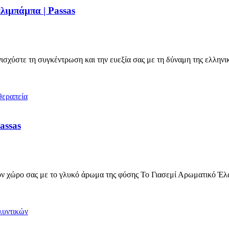
λιμπάμπα | Passas
σχύστε τη συγκέντρωση και την ευεξία σας με τη δύναμη της ελληνι
assas
 χώρο σας με το γλυκό άρωμα της φύσης Το Γιασεμί Αρωματικό Έλ