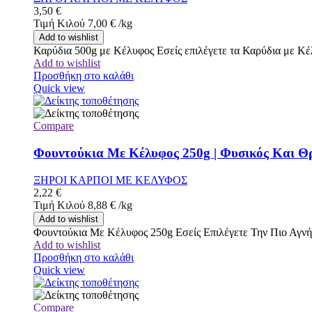
3,50
€
Τιμή Κιλού
7,00
€
/
kg
Add to wishlist
Καρύδια 500g με Κέλυφος Εσείς επιλέγετε τα Καρύδια με Κέ
Add to wishlist
Προσθήκη στο καλάθι
Quick view
Compare
Φουντούκια Με Κέλυφος 250g | Φυσικός Και Θρ
ΞΗΡΟΙ ΚΑΡΠΟΙ ΜΕ ΚΕΛΥΦΟΣ
2,22
€
Τιμή Κιλού
8,88
€
/
kg
Add to wishlist
Φουντούκια Με Κέλυφος 250g Εσείς Επιλέγετε Την Πιο Αγν
Add to wishlist
Προσθήκη στο καλάθι
Quick view
Compare