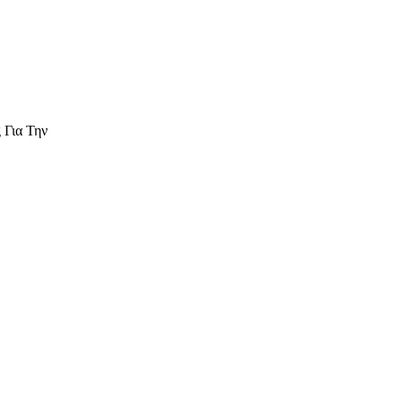
 Για Την