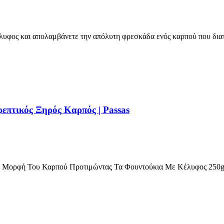
λυφος και απολαμβάνετε την απόλυτη φρεσκάδα ενός καρπού που δια
επτικός Ξηρός Καρπός | Passas
ή Μορφή Του Καρπού Προτιμώντας Τα Φουντούκια Με Κέλυφος 250g