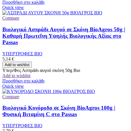
Προσθήκη στο καλάθι
Quick view
Compare
Βιολογικό Ασπράδι Αυγού σε Σκόνη BioAgros 50g |
Καθαρή Πρωτεΐνη Υψηλής Βιολογικής Αξίας στο
Passas
ΥΠΕΡΤΡΟΦΕΣ ΒΙΟ
5,14
€
Add to wishlist
Υπερ/Φες Ασπράδι αυγού σκόνη 50g Βιο
Add to wishlist
Προσθήκη στο καλάθι
Quick view
Compare
Βιολογικό Κυνόροδο σε Σκόνη BioAgros 100g |
Φυσική Βιταμίνη C στο Passas
ΥΠΕΡΤΡΟΦΕΣ ΒΙΟ
2,70
€