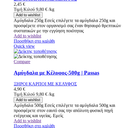
2,45
€
Τιμή Κιλού
9,80
€
/
kg
Add to wishlist
Αμύγδαλα 250g Εσείς επιλέγετε τα αμύγδαλα 250g και
προσφέρετε στον οργανισμό σας έναν θησαυρό θρεπτικών
συστατικών με την εγγύηση ποιότητας
Add to wishlist
Προσθήκη στο καλάθι
Quick view
Compare
Αμύγδαλα με Κέλυφος-500g | Passas
ΞΗΡΟΙ ΚΑΡΠΟΙ ΜΕ ΚΕΛΥΦΟΣ
4,90
€
Τιμή Κιλού
9,80
€
/
kg
Add to wishlist
Αμύγδαλα 500g Εσείς επιλέγετε τα αμύγδαλα 500g και
προσφέρετε στον εαυτό σας την απόλυτη φυσική πηγή
ενέργειας και υγείας. Εμείς
Add to wishlist
Προσθήκη στο καλάθι