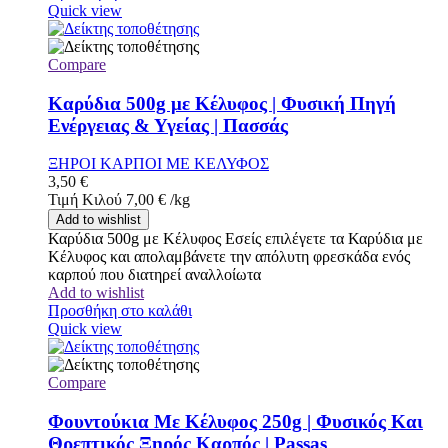
Quick view
Compare
Καρύδια 500g με Κέλυφος | Φυσική Πηγή
Ενέργειας & Υγείας | Πασσάς
ΞΗΡΟΙ ΚΑΡΠΟΙ ΜΕ ΚΕΛΥΦΟΣ
3,50
€
Τιμή Κιλού
7,00
€
/
kg
Add to wishlist
Καρύδια 500g με Κέλυφος Εσείς επιλέγετε τα Καρύδια με
Κέλυφος και απολαμβάνετε την απόλυτη φρεσκάδα ενός
καρπού που διατηρεί αναλλοίωτα
Add to wishlist
Προσθήκη στο καλάθι
Quick view
Compare
Φουντούκια Με Κέλυφος 250g | Φυσικός Και
Θρεπτικός Ξηρός Καρπός | Passas