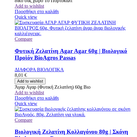
δικό σας χώρο Το Πορτοκάλι
Add to wishlist
Προσθήκη στο καλάθι
Quick view
Compare
Φυτική Ζελατίνη Agar Agar 60g | Βιολογικό
Προϊόν BioAgros Passas
ΔΙΑΦΟΡΑ ΒΙΟΛΟΓΙΚΑ
8,01
€
Add to wishlist
Άγαρ Αγαρ (Φυτική Ζελατίνη) 60g Βιο
Add to wishlist
Προσθήκη στο καλάθι
Quick view
Compare
Βιολογική Ζελατίνη Κολλαγόνου 80g | Σκόνη