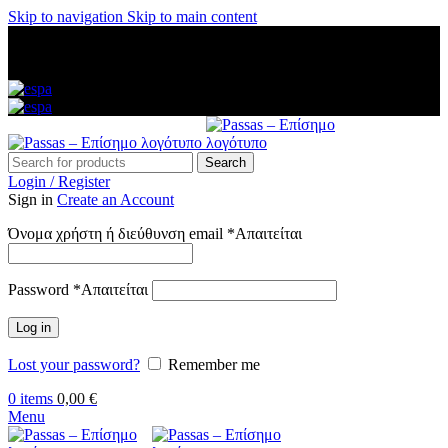
Skip to navigation
Skip to main content
ΑΜΕΣΗ ΑΠΟΣΤΟΛΗ ΣΕ ΟΛΗ ΤΗΝ ΕΛΛΑΔΑ — ΑΣΦΑΛΕΙΣ
ΠΛΗΡΩΜΕΣ — ΤΗΛ: 2313 035 547 — ΔΩΡΕΑΝ
ΜΕΤΑΦΟΡΙΚΑ ΑΝΩ ΤΩΝ 60€
Search
Login / Register
Sign in
Create an Account
Όνομα χρήστη ή διεύθυνση email
*
Απαιτείται
Password
*
Απαιτείται
Log in
Lost your password?
Remember me
0
items
0,00
€
Menu