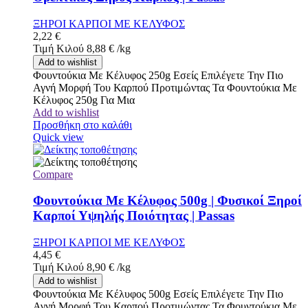
ΞΗΡΟΙ ΚΑΡΠΟΙ ΜΕ ΚΕΛΥΦΟΣ
2,22
€
Τιμή Κιλού
8,88
€
/
kg
Add to wishlist
Φουντούκια Με Κέλυφος 250g Εσείς Επιλέγετε Την Πιο
Αγνή Μορφή Του Καρπού Προτιμώντας Τα Φουντούκια Με
Κέλυφος 250g Για Μια
Add to wishlist
Προσθήκη στο καλάθι
Quick view
Compare
Φουντούκια Με Κέλυφος 500g | Φυσικοί Ξηροί
Καρποί Υψηλής Ποιότητας | Passas
ΞΗΡΟΙ ΚΑΡΠΟΙ ΜΕ ΚΕΛΥΦΟΣ
4,45
€
Τιμή Κιλού
8,90
€
/
kg
Add to wishlist
Φουντούκια Με Κέλυφος 500g Εσείς Επιλέγετε Την Πιο
Αγνή Μορφή Του Καρπού Προτιμώντας Τα Φουντούκια Με