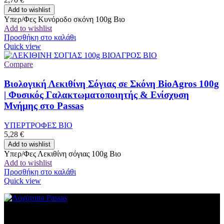
Add to wishlist
Υπερ/Φες Κυνόροδο σκόνη 100g Βιο
Add to wishlist
Προσθήκη στο καλάθι
Quick view
Compare
Βιολογική Λεκιθίνη Σόγιας σε Σκόνη BioAgros 100g
| Φυσικός Γαλακτωματοποιητής & Ενίσχυση
Μνήμης στο Passas
ΥΠΕΡΤΡΟΦΕΣ ΒΙΟ
5,28
€
Add to wishlist
Υπερ/Φες Λεκιθίνη σόγιας 100g Βιο
Add to wishlist
Προσθήκη στο καλάθι
Quick view