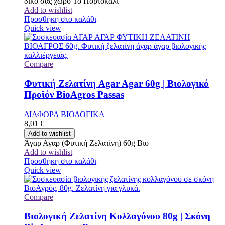
δικό σας χώρο Το Πορτοκάλι
Add to wishlist
Προσθήκη στο καλάθι
Quick view
Compare
Φυτική Ζελατίνη Agar Agar 60g | Βιολογικό
Προϊόν BioAgros Passas
ΔΙΑΦΟΡΑ ΒΙΟΛΟΓΙΚΑ
8,01
€
Add to wishlist
Άγαρ Αγαρ (Φυτική Ζελατίνη) 60g Βιο
Add to wishlist
Προσθήκη στο καλάθι
Quick view
Compare
Βιολογική Ζελατίνη Κολλαγόνου 80g | Σκόνη