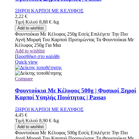
ΞΗΡΟΙ ΚΑΡΠΟΙ ΜΕ ΚΕΛΥΦΟΣ
2,22
€
Τιμή Κιλού
8,88
€
/
kg
Add to wishlist
Φουντούκια Με Κέλυφος 250g Εσείς Επιλέγετε Την Πιο
Αγνή Μορφή Του Καρπού Προτιμώντας Τα Φουντούκια Με
Κέλυφος 250g Για Μια
Add to wishlist
Προσθήκη στο καλάθι
Quick view
Compare
Φουντούκια Με Κέλυφος 500g | Φυσικοί Ξηροί
Καρποί Υψηλής Ποιότητας | Passas
ΞΗΡΟΙ ΚΑΡΠΟΙ ΜΕ ΚΕΛΥΦΟΣ
4,45
€
Τιμή Κιλού
8,90
€
/
kg
Add to wishlist
Φουντούκια Με Κέλυφος 500g Εσείς Επιλέγετε Την Πιο
Αγνή Μορφή Του Καρπού Προτιμώντας Τα Φουντούκια Με