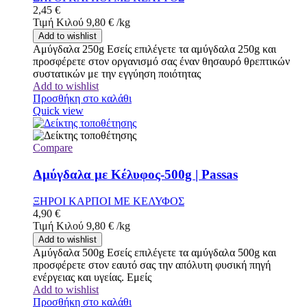
2,45
€
Τιμή Κιλού
9,80
€
/
kg
Add to wishlist
Αμύγδαλα 250g Εσείς επιλέγετε τα αμύγδαλα 250g και
προσφέρετε στον οργανισμό σας έναν θησαυρό θρεπτικών
συστατικών με την εγγύηση ποιότητας
Add to wishlist
Προσθήκη στο καλάθι
Quick view
Compare
Αμύγδαλα με Κέλυφος-500g | Passas
ΞΗΡΟΙ ΚΑΡΠΟΙ ΜΕ ΚΕΛΥΦΟΣ
4,90
€
Τιμή Κιλού
9,80
€
/
kg
Add to wishlist
Αμύγδαλα 500g Εσείς επιλέγετε τα αμύγδαλα 500g και
προσφέρετε στον εαυτό σας την απόλυτη φυσική πηγή
ενέργειας και υγείας. Εμείς
Add to wishlist
Προσθήκη στο καλάθι