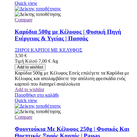
Quick view
Compare
Καρύδια 500g με Κέλυφος | Φυσική Πηγή
Ενέργειας & Υγείας | Πασσάς
ΞΗΡΟΙ ΚΑΡΠΟΙ ΜΕ ΚΕΛΥΦΟΣ
3,50
€
Τιμή Κιλού
7,00
€
/
kg
Add to wishlist
Καρύδια 500g με Κέλυφος Εσείς επιλέγετε τα Καρύδια με
Κέλυφος και απολαμβάνετε την απόλυτη φρεσκάδα ενός
καρπού που διατηρεί αναλλοίωτα
Add to wishlist
Προσθήκη στο καλάθι
Quick view
Compare
Φουντούκια Με Κέλυφος 250g | Φυσικός Και
Θρεπτικός Ξηρός Καρπός | Passas