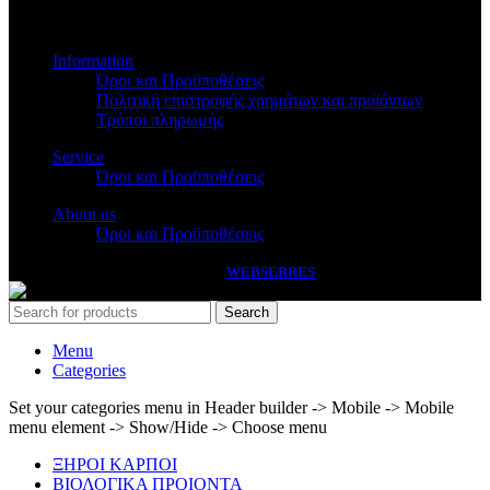
Βασ.Όλγας 173
Information
Όροι και Προϋποθέσεις
Πολιτική επιστροφής χρημάτων και προϊόντων
Τρόποι πληρωμής
Service
Όροι και Προϋποθέσεις
About us
Όροι και Προϋποθέσεις
PASSAS
2026 HANDCRAFTED BY
WEBSERRES
Search
Menu
Categories
Set your categories menu in Header builder -> Mobile -> Mobile
menu element -> Show/Hide -> Choose menu
ΞΗΡΟΙ ΚΑΡΠΟΙ
ΒΙΟΛΟΓΙΚΑ ΠΡΟΙΟΝΤΑ