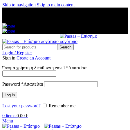
Skip to navigation
Skip to main content
ΑΜΕΣΗ ΑΠΟΣΤΟΛΗ ΣΕ ΟΛΗ ΤΗΝ ΕΛΛΑΔΑ — ΑΣΦΑΛΕΙΣ
ΠΛΗΡΩΜΕΣ — ΤΗΛ: 2313 035 547 — ΔΩΡΕΑΝ
ΜΕΤΑΦΟΡΙΚΑ ΑΝΩ ΤΩΝ 60€
Search
Login / Register
Sign in
Create an Account
Όνομα χρήστη ή διεύθυνση email
*
Απαιτείται
Password
*
Απαιτείται
Log in
Lost your password?
Remember me
0
items
0,00
€
Menu