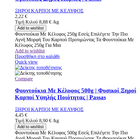
ΞΗΡΟΙ ΚΑΡΠΟΙ ΜΕ ΚΕΛΥΦΟΣ
2,22
€
Τιμή Κιλού
8,88
€
/
kg
Add to wishlist
Φουντούκια Με Κέλυφος 250g Εσείς Επιλέγετε Την Πιο
Αγνή Μορφή Του Καρπού Προτιμώντας Τα Φουντούκια Με
Κέλυφος 250g Για Μια
Add to wishlist
Προσθήκη στο καλάθι
Quick view
Compare
Φουντούκια Με Κέλυφος 500g | Φυσικοί Ξηροί
Καρποί Υψηλής Ποιότητας | Passas
ΞΗΡΟΙ ΚΑΡΠΟΙ ΜΕ ΚΕΛΥΦΟΣ
4,45
€
Τιμή Κιλού
8,90
€
/
kg
Add to wishlist
Φουντούκια Με Κέλυφος 500g Εσείς Επιλέγετε Την Πιο
Αγνή Μορφή Του Καρπού Προτιμώντας Τα Φουντούκια Με