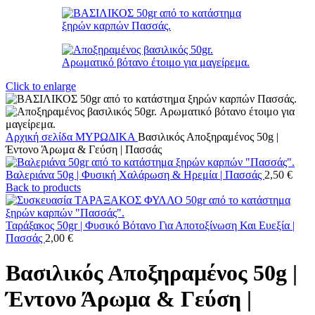
Click to enlarge
Αρχική σελίδα
ΜΥΡΩΔΙΚΑ
Βασιλικός Αποξηραμένος 50g |
Έντονο Άρωμα & Γεύση | Πασσάς
Βαλεριάνα 50g | Φυσική Χαλάρωση & Ηρεμία | Πασσάς
2,50
€
Back to products
Ταράξακος 50gr | Φυσικό Βότανο Για Αποτοξίνωση Και Ευεξία |
Πασσάς
2,00
€
Βασιλικός Αποξηραμένος 50g |
Έντονο Άρωμα & Γεύση |