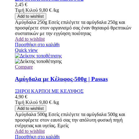
2,45
€
Τιμή Κιλού
9,80
€
/
kg
Add to wishlist
Αμύγδαλα 250g Εσείς επιλέγετε τα αμύγδαλα 250g και
προσφέρετε στον οργανισμό σας έναν θησαυρό θρεπτικών
συστατικών με την εγγύηση ποιότητας
Add to wishlist
Προσθήκη στο καλάθι
Quick view
Compare
Αμύγδαλα με Κέλυφος-500g | Passas
ΞΗΡΟΙ ΚΑΡΠΟΙ ΜΕ ΚΕΛΥΦΟΣ
4,90
€
Τιμή Κιλού
9,80
€
/
kg
Add to wishlist
Αμύγδαλα 500g Εσείς επιλέγετε τα αμύγδαλα 500g και
προσφέρετε στον εαυτό σας την απόλυτη φυσική πηγή
ενέργειας και υγείας. Εμείς
Add to wishlist
Προσθήκη στο καλάθι