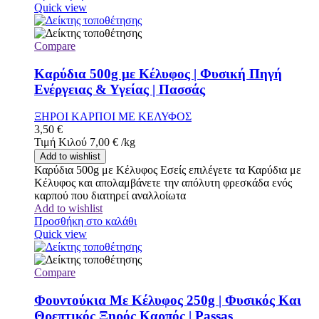
Quick view
Compare
Καρύδια 500g με Κέλυφος | Φυσική Πηγή
Ενέργειας & Υγείας | Πασσάς
ΞΗΡΟΙ ΚΑΡΠΟΙ ΜΕ ΚΕΛΥΦΟΣ
3,50
€
Τιμή Κιλού
7,00
€
/
kg
Add to wishlist
Καρύδια 500g με Κέλυφος Εσείς επιλέγετε τα Καρύδια με
Κέλυφος και απολαμβάνετε την απόλυτη φρεσκάδα ενός
καρπού που διατηρεί αναλλοίωτα
Add to wishlist
Προσθήκη στο καλάθι
Quick view
Compare
Φουντούκια Με Κέλυφος 250g | Φυσικός Και
Θρεπτικός Ξηρός Καρπός | Passas