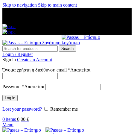
Skip to navigation
Skip to main content
ΑΜΕΣΗ ΑΠΟΣΤΟΛΗ ΣΕ ΟΛΗ ΤΗΝ ΕΛΛΑΔΑ — ΑΣΦΑΛΕΙΣ
ΠΛΗΡΩΜΕΣ — ΤΗΛ: 2313 035 547 — ΔΩΡΕΑΝ
ΜΕΤΑΦΟΡΙΚΑ ΑΝΩ ΤΩΝ 60€
Search
Login / Register
Sign in
Create an Account
Όνομα χρήστη ή διεύθυνση email
*
Απαιτείται
Password
*
Απαιτείται
Log in
Lost your password?
Remember me
0
items
0,00
€
Menu