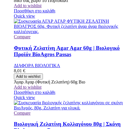
δικό σας χώρο Το Πορτοκάλι
Add to wishlist
Προσθήκη στο καλάθι
Quick view
Compare
Φυτική Ζελατίνη Agar Agar 60g | Βιολογικό
Προϊόν BioAgros Passas
ΔΙΑΦΟΡΑ ΒΙΟΛΟΓΙΚΑ
8,01
€
Add to wishlist
Άγαρ Αγαρ (Φυτική Ζελατίνη) 60g Βιο
Add to wishlist
Προσθήκη στο καλάθι
Quick view
Compare
Βιολογική Ζελατίνη Κολλαγόνου 80g | Σκόνη