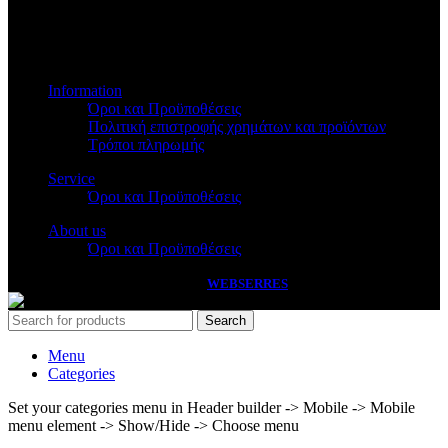
Βασ.Όλγας 173
Information
Όροι και Προϋποθέσεις
Πολιτική επιστροφής χρημάτων και προϊόντων
Τρόποι πληρωμής
Service
Όροι και Προϋποθέσεις
About us
Όροι και Προϋποθέσεις
PASSAS
2026 HANDCRAFTED BY
WEBSERRES
Search
Menu
Categories
Set your categories menu in Header builder -> Mobile -> Mobile
menu element -> Show/Hide -> Choose menu