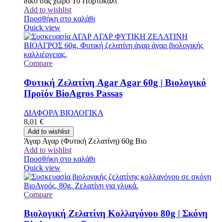
δικό σας χώρο Το Πορτοκάλι
Add to wishlist
Προσθήκη στο καλάθι
Quick view
Compare
Φυτική Ζελατίνη Agar Agar 60g | Βιολογικό
Προϊόν BioAgros Passas
ΔΙΑΦΟΡΑ ΒΙΟΛΟΓΙΚΑ
8,01
€
Add to wishlist
Άγαρ Αγαρ (Φυτική Ζελατίνη) 60g Βιο
Add to wishlist
Προσθήκη στο καλάθι
Quick view
Compare
Βιολογική Ζελατίνη Κολλαγόνου 80g | Σκόνη