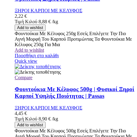
ΞΗΡΟΙ ΚΑΡΠΟΙ ΜΕ ΚΕΛΥΦΟΣ
2,22
€
Τιμή Κιλού
8,88
€
/
kg
Add to wishlist
Φουντούκια Με Κέλυφος 250g Εσείς Επιλέγετε Την Πιο
Αγνή Μορφή Του Καρπού Προτιμώντας Τα Φουντούκια Με
Κέλυφος 250g Για Μια
Add to wishlist
Προσθήκη στο καλάθι
Quick view
Compare
Φουντούκια Με Κέλυφος 500g | Φυσικοί Ξηροί
Καρποί Υψηλής Ποιότητας | Passas
ΞΗΡΟΙ ΚΑΡΠΟΙ ΜΕ ΚΕΛΥΦΟΣ
4,45
€
Τιμή Κιλού
8,90
€
/
kg
Add to wishlist
Φουντούκια Με Κέλυφος 500g Εσείς Επιλέγετε Την Πιο
Αγνή Μορφή Του Καρπού Προτιμώντας Τα Φουντούκια Με