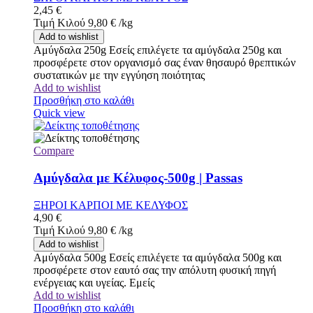
2,45
€
Τιμή Κιλού
9,80
€
/
kg
Add to wishlist
Αμύγδαλα 250g Εσείς επιλέγετε τα αμύγδαλα 250g και
προσφέρετε στον οργανισμό σας έναν θησαυρό θρεπτικών
συστατικών με την εγγύηση ποιότητας
Add to wishlist
Προσθήκη στο καλάθι
Quick view
Compare
Αμύγδαλα με Κέλυφος-500g | Passas
ΞΗΡΟΙ ΚΑΡΠΟΙ ΜΕ ΚΕΛΥΦΟΣ
4,90
€
Τιμή Κιλού
9,80
€
/
kg
Add to wishlist
Αμύγδαλα 500g Εσείς επιλέγετε τα αμύγδαλα 500g και
προσφέρετε στον εαυτό σας την απόλυτη φυσική πηγή
ενέργειας και υγείας. Εμείς
Add to wishlist
Προσθήκη στο καλάθι