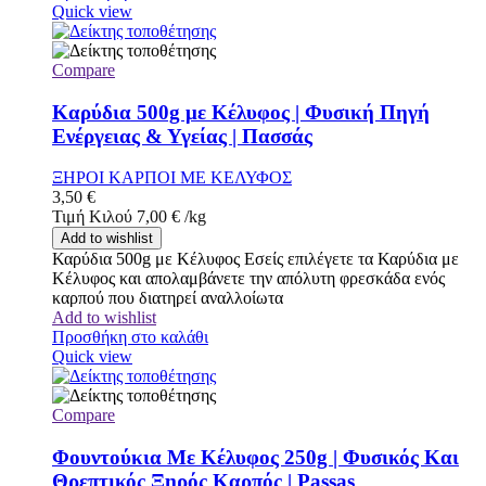
Quick view
Compare
Καρύδια 500g με Κέλυφος | Φυσική Πηγή
Ενέργειας & Υγείας | Πασσάς
ΞΗΡΟΙ ΚΑΡΠΟΙ ΜΕ ΚΕΛΥΦΟΣ
3,50
€
Τιμή Κιλού
7,00
€
/
kg
Add to wishlist
Καρύδια 500g με Κέλυφος Εσείς επιλέγετε τα Καρύδια με
Κέλυφος και απολαμβάνετε την απόλυτη φρεσκάδα ενός
καρπού που διατηρεί αναλλοίωτα
Add to wishlist
Προσθήκη στο καλάθι
Quick view
Compare
Φουντούκια Με Κέλυφος 250g | Φυσικός Και
Θρεπτικός Ξηρός Καρπός | Passas