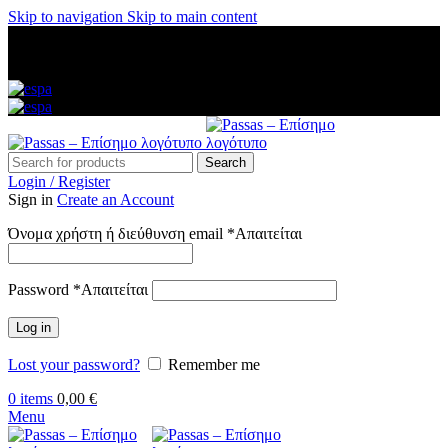
Skip to navigation
Skip to main content
ΑΜΕΣΗ ΑΠΟΣΤΟΛΗ ΣΕ ΟΛΗ ΤΗΝ ΕΛΛΑΔΑ — ΑΣΦΑΛΕΙΣ
ΠΛΗΡΩΜΕΣ — ΤΗΛ: 2313 035 547 — ΔΩΡΕΑΝ
ΜΕΤΑΦΟΡΙΚΑ ΑΝΩ ΤΩΝ 60€
Search
Login / Register
Sign in
Create an Account
Όνομα χρήστη ή διεύθυνση email
*
Απαιτείται
Password
*
Απαιτείται
Log in
Lost your password?
Remember me
0
items
0,00
€
Menu