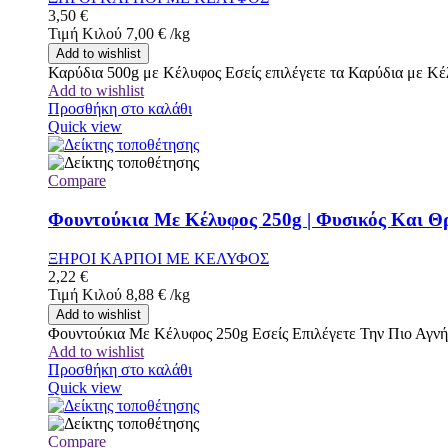
3,50
€
Τιμή Κιλού
7,00
€
/
kg
Add to wishlist
Καρύδια 500g με Κέλυφος Εσείς επιλέγετε τα Καρύδια με Κέ
Add to wishlist
Προσθήκη στο καλάθι
Quick view
Compare
Φουντούκια Με Κέλυφος 250g | Φυσικός Και Θρ
ΞΗΡΟΙ ΚΑΡΠΟΙ ΜΕ ΚΕΛΥΦΟΣ
2,22
€
Τιμή Κιλού
8,88
€
/
kg
Add to wishlist
Φουντούκια Με Κέλυφος 250g Εσείς Επιλέγετε Την Πιο Αγν
Add to wishlist
Προσθήκη στο καλάθι
Quick view
Compare