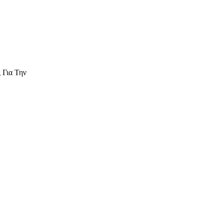
 Για Την