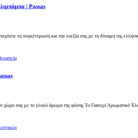
λιμπάμπα | Passas
σχύστε τη συγκέντρωση και την ευεξία σας με τη δύναμη της ελληνι
assas
 χώρο σας με το γλυκό άρωμα της φύσης Το Γιασεμί Αρωματικό Έλ