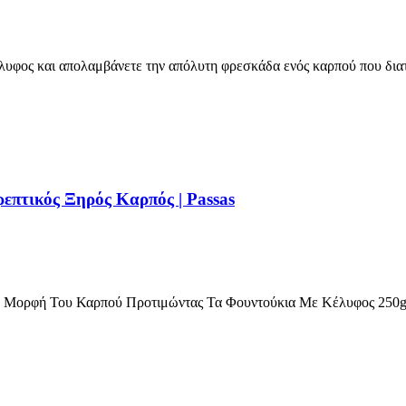
λυφος και απολαμβάνετε την απόλυτη φρεσκάδα ενός καρπού που δια
επτικός Ξηρός Καρπός | Passas
ή Μορφή Του Καρπού Προτιμώντας Τα Φουντούκια Με Κέλυφος 250g