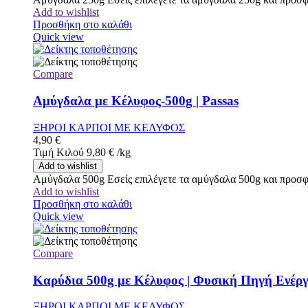
Add to wishlist
Προσθήκη στο καλάθι
Quick view
Compare
Αμύγδαλα με Κέλυφος-500g | Passas
ΞΗΡΟΙ ΚΑΡΠΟΙ ΜΕ ΚΕΛΥΦΟΣ
4,90
€
Τιμή Κιλού
9,80
€
/
kg
Add to wishlist
Αμύγδαλα 500g Εσείς επιλέγετε τα αμύγδαλα 500g και προσφέ
Add to wishlist
Προσθήκη στο καλάθι
Quick view
Compare
Καρύδια 500g με Κέλυφος | Φυσική Πηγή Ενέργ
ΞΗΡΟΙ ΚΑΡΠΟΙ ΜΕ ΚΕΛΥΦΟΣ