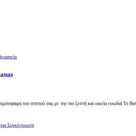
assas
όσφαιρα του σπιτιού σας με την πιο ζεστή και οικεία ευωδιά Το Βα