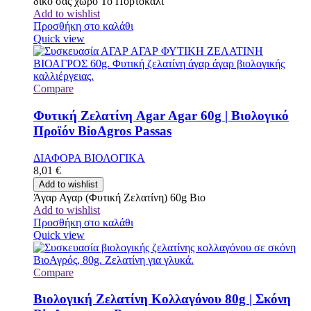
δικό σας χώρο Το Πορτοκάλι
Add to wishlist
Προσθήκη στο καλάθι
Quick view
Compare
Φυτική Ζελατίνη Agar Agar 60g | Βιολογικό
Προϊόν BioAgros Passas
ΔΙΑΦΟΡΑ ΒΙΟΛΟΓΙΚΑ
8,01
€
Add to wishlist
Άγαρ Αγαρ (Φυτική Ζελατίνη) 60g Βιο
Add to wishlist
Προσθήκη στο καλάθι
Quick view
Compare
Βιολογική Ζελατίνη Κολλαγόνου 80g | Σκόνη