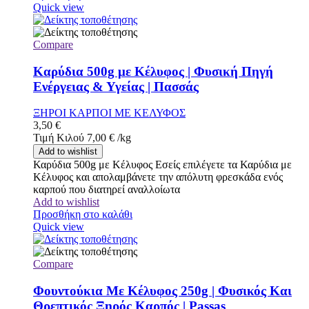
Quick view
Compare
Καρύδια 500g με Κέλυφος | Φυσική Πηγή
Ενέργειας & Υγείας | Πασσάς
ΞΗΡΟΙ ΚΑΡΠΟΙ ΜΕ ΚΕΛΥΦΟΣ
3,50
€
Τιμή Κιλού
7,00
€
/
kg
Add to wishlist
Καρύδια 500g με Κέλυφος Εσείς επιλέγετε τα Καρύδια με
Κέλυφος και απολαμβάνετε την απόλυτη φρεσκάδα ενός
καρπού που διατηρεί αναλλοίωτα
Add to wishlist
Προσθήκη στο καλάθι
Quick view
Compare
Φουντούκια Με Κέλυφος 250g | Φυσικός Και
Θρεπτικός Ξηρός Καρπός | Passas