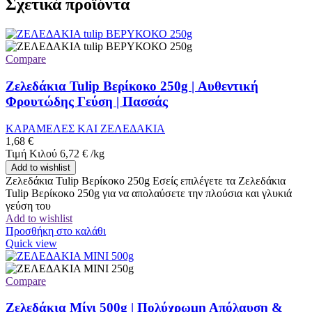
Σχετικά προϊόντα
Compare
Ζελεδάκια Tulip Βερίκοκο 250g | Αυθεντική
Φρουτώδης Γεύση | Πασσάς
ΚΑΡΑΜΕΛΕΣ ΚΑΙ ΖΕΛΕΔΑΚΙΑ
1,68
€
Τιμή Κιλού
6,72
€
/
kg
Add to wishlist
Ζελεδάκια Tulip Βερίκοκο 250g Εσείς επιλέγετε τα Ζελεδάκια
Tulip Βερίκοκο 250g για να απολαύσετε την πλούσια και γλυκιά
γεύση του
Add to wishlist
Προσθήκη στο καλάθι
Quick view
Compare
Ζελεδάκια Μίνι 500g | Πολύχρωμη Απόλαυση &