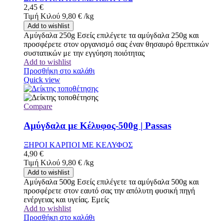
2,45
€
Τιμή Κιλού
9,80
€
/
kg
Add to wishlist
Αμύγδαλα 250g Εσείς επιλέγετε τα αμύγδαλα 250g και
προσφέρετε στον οργανισμό σας έναν θησαυρό θρεπτικών
συστατικών με την εγγύηση ποιότητας
Add to wishlist
Προσθήκη στο καλάθι
Quick view
Compare
Αμύγδαλα με Κέλυφος-500g | Passas
ΞΗΡΟΙ ΚΑΡΠΟΙ ΜΕ ΚΕΛΥΦΟΣ
4,90
€
Τιμή Κιλού
9,80
€
/
kg
Add to wishlist
Αμύγδαλα 500g Εσείς επιλέγετε τα αμύγδαλα 500g και
προσφέρετε στον εαυτό σας την απόλυτη φυσική πηγή
ενέργειας και υγείας. Εμείς
Add to wishlist
Προσθήκη στο καλάθι