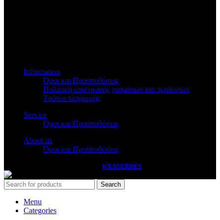
Βασ.Όλγας 173
Information
Όροι και Προϋποθέσεις
Πολιτική επιστροφής χρημάτων και προϊόντων
Τρόποι πληρωμής
Service
Όροι και Προϋποθέσεις
About us
Όροι και Προϋποθέσεις
PASSAS
2026 HANDCRAFTED BY
WEBSERRES
Search
Menu
Categories