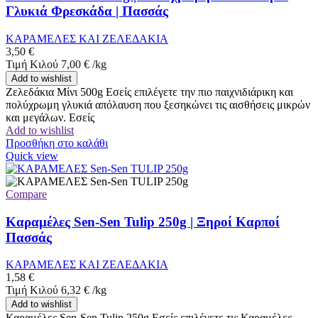
Γλυκιά Φρεσκάδα | Πασσάς
ΚΑΡΑΜΕΛΕΣ ΚΑΙ ΖΕΛΕΔΑΚΙΑ
3,50
€
Τιμή Κιλού
7,00
€
/
kg
Add to wishlist
Ζελεδάκια Μίνι 500g Εσείς επιλέγετε την πιο παιχνιδιάρικη και
πολύχρωμη γλυκιά απόλαυση που ξεσηκώνει τις αισθήσεις μικρών
και μεγάλων. Εσείς
Add to wishlist
Προσθήκη στο καλάθι
Quick view
Compare
Καραμέλες Sen-Sen Tulip 250g | Ξηροί Καρποί
Πασσάς
ΚΑΡΑΜΕΛΕΣ ΚΑΙ ΖΕΛΕΔΑΚΙΑ
1,58
€
Τιμή Κιλού
6,32
€
/
kg
Add to wishlist
Καραμέλες Sen-Sen Tulip 250g Εσείς επιλέγετε τις Καραμέλες