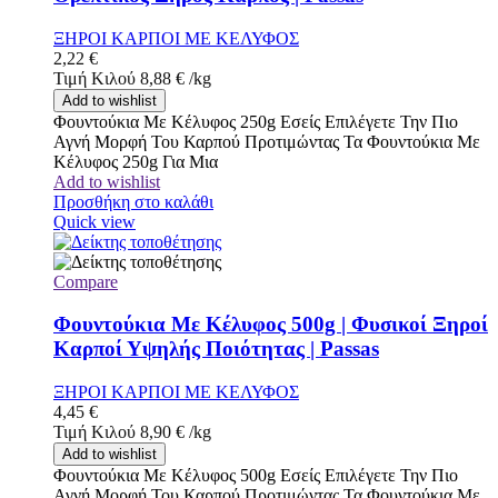
ΞΗΡΟΙ ΚΑΡΠΟΙ ΜΕ ΚΕΛΥΦΟΣ
2,22
€
Τιμή Κιλού
8,88
€
/
kg
Add to wishlist
Φουντούκια Με Κέλυφος 250g Εσείς Επιλέγετε Την Πιο
Αγνή Μορφή Του Καρπού Προτιμώντας Τα Φουντούκια Με
Κέλυφος 250g Για Μια
Add to wishlist
Προσθήκη στο καλάθι
Quick view
Compare
Φουντούκια Με Κέλυφος 500g | Φυσικοί Ξηροί
Καρποί Υψηλής Ποιότητας | Passas
ΞΗΡΟΙ ΚΑΡΠΟΙ ΜΕ ΚΕΛΥΦΟΣ
4,45
€
Τιμή Κιλού
8,90
€
/
kg
Add to wishlist
Φουντούκια Με Κέλυφος 500g Εσείς Επιλέγετε Την Πιο
Αγνή Μορφή Του Καρπού Προτιμώντας Τα Φουντούκια Με