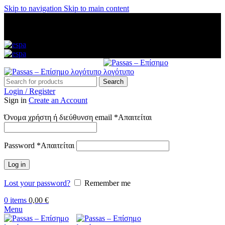
Skip to navigation
Skip to main content
ΑΜΕΣΗ ΑΠΟΣΤΟΛΗ ΣΕ ΟΛΗ ΤΗΝ ΕΛΛΑΔΑ — ΑΣΦΑΛΕΙΣ
ΠΛΗΡΩΜΕΣ — ΤΗΛ: 2313 035 547 — ΔΩΡΕΑΝ
ΜΕΤΑΦΟΡΙΚΑ ΑΝΩ ΤΩΝ 60€
Search
Login / Register
Sign in
Create an Account
Όνομα χρήστη ή διεύθυνση email
*
Απαιτείται
Password
*
Απαιτείται
Log in
Lost your password?
Remember me
0
items
0,00
€
Menu