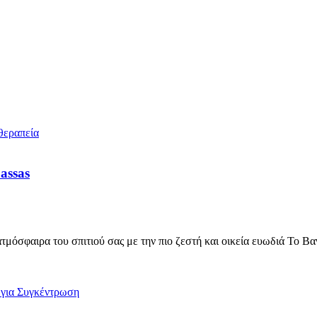
assas
όσφαιρα του σπιτιού σας με την πιο ζεστή και οικεία ευωδιά Το Βα