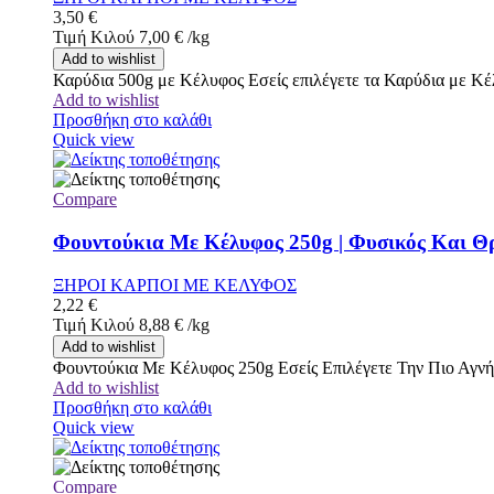
3,50
€
Τιμή Κιλού
7,00
€
/
kg
Add to wishlist
Καρύδια 500g με Κέλυφος Εσείς επιλέγετε τα Καρύδια με Κέ
Add to wishlist
Προσθήκη στο καλάθι
Quick view
Compare
Φουντούκια Με Κέλυφος 250g | Φυσικός Και Θρ
ΞΗΡΟΙ ΚΑΡΠΟΙ ΜΕ ΚΕΛΥΦΟΣ
2,22
€
Τιμή Κιλού
8,88
€
/
kg
Add to wishlist
Φουντούκια Με Κέλυφος 250g Εσείς Επιλέγετε Την Πιο Αγν
Add to wishlist
Προσθήκη στο καλάθι
Quick view
Compare