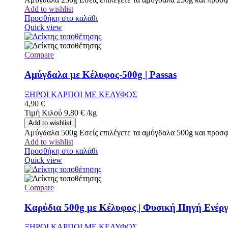
Add to wishlist
Προσθήκη στο καλάθι
Quick view
Compare
Αμύγδαλα με Κέλυφος-500g | Passas
ΞΗΡΟΙ ΚΑΡΠΟΙ ΜΕ ΚΕΛΥΦΟΣ
4,90
€
Τιμή Κιλού
9,80
€
/
kg
Add to wishlist
Αμύγδαλα 500g Εσείς επιλέγετε τα αμύγδαλα 500g και προσφέ
Add to wishlist
Προσθήκη στο καλάθι
Quick view
Compare
Καρύδια 500g με Κέλυφος | Φυσική Πηγή Ενέργ
ΞΗΡΟΙ ΚΑΡΠΟΙ ΜΕ ΚΕΛΥΦΟΣ