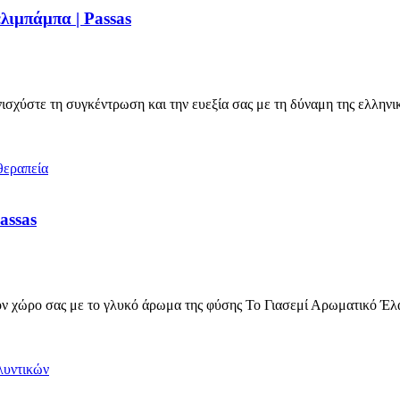
λιμπάμπα | Passas
σχύστε τη συγκέντρωση και την ευεξία σας με τη δύναμη της ελληνι
assas
 χώρο σας με το γλυκό άρωμα της φύσης Το Γιασεμί Αρωματικό Έλ