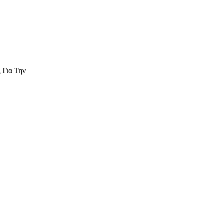
 Για Την