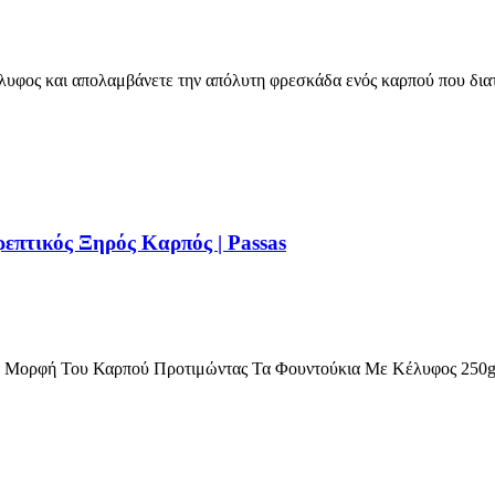
λυφος και απολαμβάνετε την απόλυτη φρεσκάδα ενός καρπού που δια
επτικός Ξηρός Καρπός | Passas
ή Μορφή Του Καρπού Προτιμώντας Τα Φουντούκια Με Κέλυφος 250g