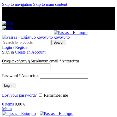
Skip to navigation
Skip to main content
ΑΜΕΣΗ ΑΠΟΣΤΟΛΗ ΣΕ ΟΛΗ ΤΗΝ ΕΛΛΑΔΑ — ΑΣΦΑΛΕΙΣ
ΠΛΗΡΩΜΕΣ — ΤΗΛ: 2313 035 547 — ΔΩΡΕΑΝ
ΜΕΤΑΦΟΡΙΚΑ ΑΝΩ ΤΩΝ 60€
Search
Login / Register
Sign in
Create an Account
Όνομα χρήστη ή διεύθυνση email
*
Απαιτείται
Password
*
Απαιτείται
Log in
Lost your password?
Remember me
0
items
0,00
€
Menu