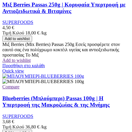
Μιξ Berries Passas 250g | Κορυφαία Υπερτροφή με
Αντιοξειδωτικά & Βιταμίνες
SUPERFOODS
4,50
€
Τιμή Κιλού
18,00
€
/
kg
Add to wishlist
Μιξ Berries (Mix Berries) Passas 250g Εσείς προσφέρετε στον
εαυτό σας ένα πολύχρωμο κοκτέιλ υγείας και αντιοξειδωτικής
προστασίας Το Μιξ
Add to wishlist
Προσθήκη στο καλάθι
Quick view
Compare
Blueberries (Μπλούμπερι) Passas 100g | Η
Υπερτροφή της Μακροζωίας & της Μνήμης
SUPERFOODS
3,68
€
Τιμή Κιλού
36,80
€
/
kg