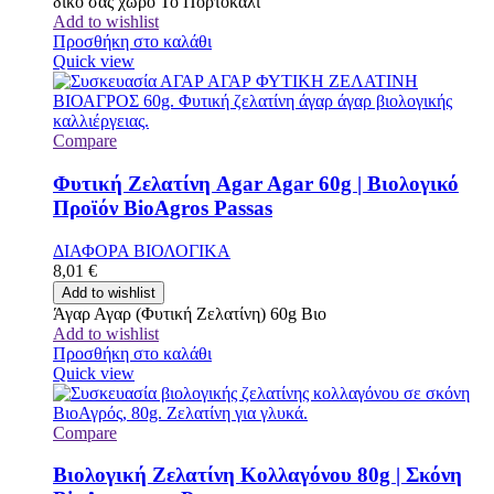
δικό σας χώρο Το Πορτοκάλι
Add to wishlist
Προσθήκη στο καλάθι
Quick view
Compare
Φυτική Ζελατίνη Agar Agar 60g | Βιολογικό
Προϊόν BioAgros Passas
ΔΙΑΦΟΡΑ ΒΙΟΛΟΓΙΚΑ
8,01
€
Add to wishlist
Άγαρ Αγαρ (Φυτική Ζελατίνη) 60g Βιο
Add to wishlist
Προσθήκη στο καλάθι
Quick view
Compare
Βιολογική Ζελατίνη Κολλαγόνου 80g | Σκόνη