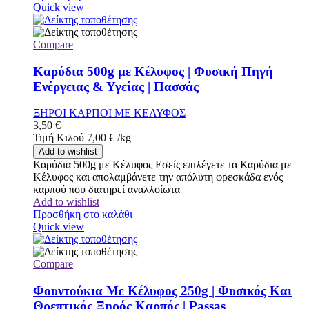
Quick view
Compare
Καρύδια 500g με Κέλυφος | Φυσική Πηγή
Ενέργειας & Υγείας | Πασσάς
ΞΗΡΟΙ ΚΑΡΠΟΙ ΜΕ ΚΕΛΥΦΟΣ
3,50
€
Τιμή Κιλού
7,00
€
/
kg
Add to wishlist
Καρύδια 500g με Κέλυφος Εσείς επιλέγετε τα Καρύδια με
Κέλυφος και απολαμβάνετε την απόλυτη φρεσκάδα ενός
καρπού που διατηρεί αναλλοίωτα
Add to wishlist
Προσθήκη στο καλάθι
Quick view
Compare
Φουντούκια Με Κέλυφος 250g | Φυσικός Και
Θρεπτικός Ξηρός Καρπός | Passas