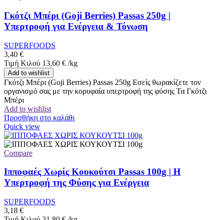
Γκότζι Μπέρι (Goji Berries) Passas 250g |
Υπερτροφή για Ενέργεια & Τόνωση
SUPERFOODS
3,40
€
Τιμή Κιλού
13,60
€
/
kg
Add to wishlist
Γκότζι Μπέρι (Goji Berries) Passas 250g Εσείς θωρακίζετε τον
οργανισμό σας με την κορυφαία υπερτροφή της φύσης Τα Γκότζι
Μπέρι
Add to wishlist
Προσθήκη στο καλάθι
Quick view
Compare
Ιπποφαές Χωρίς Κουκούτσι Passas 100g | Η
Υπερτροφή της Φύσης για Ενέργεια
SUPERFOODS
3,18
€
Τιμή Κιλού
31,80
€
/
kg