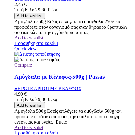
2,45
€
Τιμή Κιλού
9,80
€
/
kg
Add to wishlist
Αμύγδαλα 250g Εσείς επιλέγετε τα αμύγδαλα 250g και
προσφέρετε στον οργανισμό σας έναν θησαυρό θρεπτικών
συστατικών με την εγγύηση ποιότητας
Add to wishlist
Προσθήκη στο καλάθι
Quick view
Compare
Αμύγδαλα με Κέλυφος-500g | Passas
ΞΗΡΟΙ ΚΑΡΠΟΙ ΜΕ ΚΕΛΥΦΟΣ
4,90
€
Τιμή Κιλού
9,80
€
/
kg
Add to wishlist
Αμύγδαλα 500g Εσείς επιλέγετε τα αμύγδαλα 500g και
προσφέρετε στον εαυτό σας την απόλυτη φυσική πηγή
ενέργειας και υγείας. Εμείς
Add to wishlist
Προσθήκη στο καλάθι