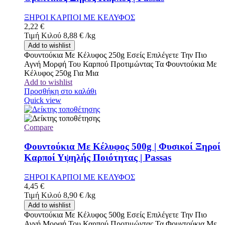
ΞΗΡΟΙ ΚΑΡΠΟΙ ΜΕ ΚΕΛΥΦΟΣ
2,22
€
Τιμή Κιλού
8,88
€
/
kg
Add to wishlist
Φουντούκια Με Κέλυφος 250g Εσείς Επιλέγετε Την Πιο
Αγνή Μορφή Του Καρπού Προτιμώντας Τα Φουντούκια Με
Κέλυφος 250g Για Μια
Add to wishlist
Προσθήκη στο καλάθι
Quick view
Compare
Φουντούκια Με Κέλυφος 500g | Φυσικοί Ξηροί
Καρποί Υψηλής Ποιότητας | Passas
ΞΗΡΟΙ ΚΑΡΠΟΙ ΜΕ ΚΕΛΥΦΟΣ
4,45
€
Τιμή Κιλού
8,90
€
/
kg
Add to wishlist
Φουντούκια Με Κέλυφος 500g Εσείς Επιλέγετε Την Πιο
Αγνή Μορφή Του Καρπού Προτιμώντας Τα Φουντούκια Με