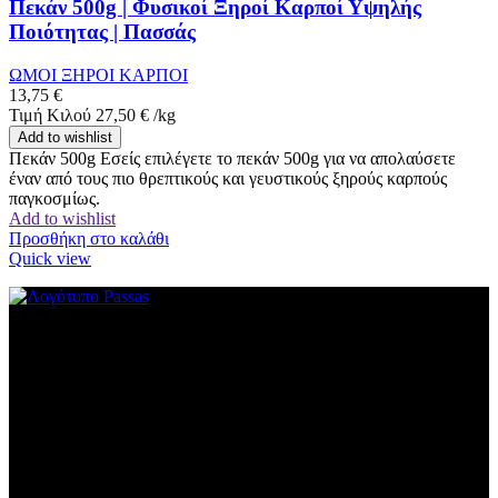
Πεκάν 500g | Φυσικοί Ξηροί Καρποί Υψηλής
Ποιότητας | Πασσάς
ΩΜΟΙ ΞΗΡΟΙ ΚΑΡΠΟΙ
13,75
€
Τιμή Κιλού
27,50
€
/
kg
Add to wishlist
Πεκάν 500g Εσείς επιλέγετε το πεκάν 500g για να απολαύσετε
έναν από τους πιο θρεπτικούς και γευστικούς ξηρούς καρπούς
παγκοσμίως.
Add to wishlist
Προσθήκη στο καλάθι
Quick view