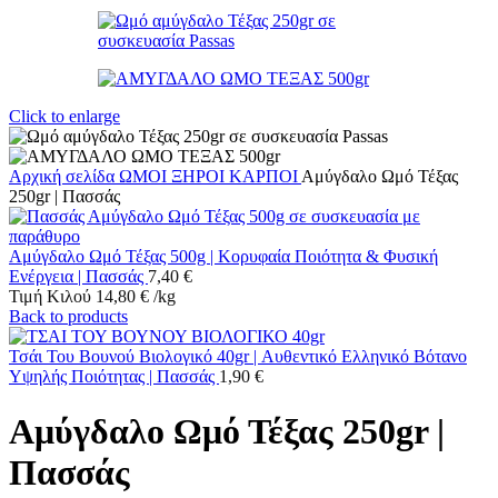
Click to enlarge
Αρχική σελίδα
ΩΜΟΙ ΞΗΡΟΙ ΚΑΡΠΟΙ
Αμύγδαλο Ωμό Τέξας
250gr | Πασσάς
Αμύγδαλο Ωμό Τέξας 500g | Κορυφαία Ποιότητα & Φυσική
Ενέργεια | Πασσάς
7,40
€
Τιμή Κιλού
14,80
€
/
kg
Back to products
Τσάι Του Βουνού Βιολογικό 40gr | Αυθεντικό Ελληνικό Βότανο
Υψηλής Ποιότητας | Πασσάς
1,90
€
Αμύγδαλο Ωμό Τέξας 250gr |
Πασσάς