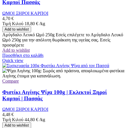
Καρποί Πασσάς
ΩΜΟΙ ΞΗΡΟΙ ΚΑΡΠΟΙ
4,70
€
Τιμή Κιλού
18,80
€
/
kg
Add to wishlist
Αμύγδαλο Λευκό Ωμό 250g Εσείς επιλέγετε το Αμύγδαλο Λευκό
Ωμό 250g για την απόλυτη θωράκιση της υγείας σας. Εσείς
προσφέρετε
Add to wishlist
Προσθήκη στο καλάθι
Quick view
Compare
Φιστίκι Αιγίνης Ψίχα 100g | Εκλεκτοί Ξηροί
Καρποί | Πασσάς
ΩΜΟΙ ΞΗΡΟΙ ΚΑΡΠΟΙ
4,48
€
Τιμή Κιλού
44,80
€
/
kg
Add to wishlist