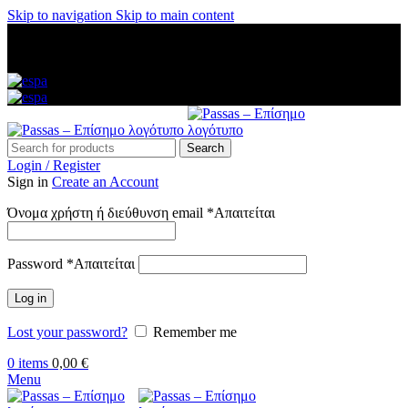
Skip to navigation
Skip to main content
ΑΜΕΣΗ ΑΠΟΣΤΟΛΗ ΣΕ ΟΛΗ ΤΗΝ ΕΛΛΑΔΑ — ΑΣΦΑΛΕΙΣ
ΠΛΗΡΩΜΕΣ — ΤΗΛ: 2313 035 547 — ΔΩΡΕΑΝ
ΜΕΤΑΦΟΡΙΚΑ ΑΝΩ ΤΩΝ 60€
Search
Login / Register
Sign in
Create an Account
Όνομα χρήστη ή διεύθυνση email
*
Απαιτείται
Password
*
Απαιτείται
Log in
Lost your password?
Remember me
0
items
0,00
€
Menu