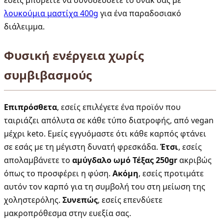
εσείς μπορείτε να συνοδεύσετε το σνακ σας με
λουκούμια μαστίχα 400g
για ένα παραδοσιακό
διάλειμμα.
Φυσική ενέργεια χωρίς
συμβιβασμούς
Επιπρόσθετα
, εσείς επιλέγετε ένα προϊόν που
ταιριάζει απόλυτα σε κάθε τύπο διατροφής, από vegan
μέχρι keto. Εμείς εγγυόμαστε ότι κάθε καρπός φτάνει
σε εσάς με τη μέγιστη δυνατή φρεσκάδα.
Έτσι
, εσείς
απολαμβάνετε το
αμύγδαλο ωμό Τέξας 250gr
ακριβώς
όπως το προσφέρει η φύση.
Ακόμη
, εσείς προτιμάτε
αυτόν τον καρπό για τη συμβολή του στη μείωση της
χοληστερόλης.
Συνεπώς
, εσείς επενδύετε
μακροπρόθεσμα στην ευεξία σας.