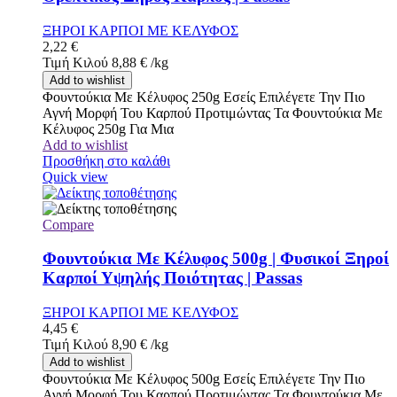
ΞΗΡΟΙ ΚΑΡΠΟΙ ΜΕ ΚΕΛΥΦΟΣ
2,22
€
Τιμή Κιλού
8,88
€
/
kg
Add to wishlist
Φουντούκια Με Κέλυφος 250g Εσείς Επιλέγετε Την Πιο
Αγνή Μορφή Του Καρπού Προτιμώντας Τα Φουντούκια Με
Κέλυφος 250g Για Μια
Add to wishlist
Προσθήκη στο καλάθι
Quick view
Compare
Φουντούκια Με Κέλυφος 500g | Φυσικοί Ξηροί
Καρποί Υψηλής Ποιότητας | Passas
ΞΗΡΟΙ ΚΑΡΠΟΙ ΜΕ ΚΕΛΥΦΟΣ
4,45
€
Τιμή Κιλού
8,90
€
/
kg
Add to wishlist
Φουντούκια Με Κέλυφος 500g Εσείς Επιλέγετε Την Πιο
Αγνή Μορφή Του Καρπού Προτιμώντας Τα Φουντούκια Με