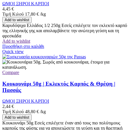
ΩΜΟΙ ΞΗΡΟΙ ΚΑΡΠΟΙ
4,45
€
Τιμή Κιλού
17,80
€
/
kg
Add to wishlist
Καρυδόψιχα Ελλάδος 1/2 250g Εσείς επιλέγετε τον εκλεκτό καρπό
της ελληνικής γης και απολαμβάνετε την ανώτερη γεύση και τη
φρεσκάδα
Add to wishlist
Προσθήκη στο καλάθι
Quick view
Compare
Κουκουνάρι 50g | Εκλεκτός Καρπός & Θρέψη |
Πασσάς
ΩΜΟΙ ΞΗΡΟΙ ΚΑΡΠΟΙ
2,44
€
Τιμή Κιλού
48,80
€
/
kg
Add to wishlist
Κουκουνάρι 50g Εσείς επιλέγετε έναν από τους πιο πολύτιμους
καρπούς της φύσης για να απογειώσετε τη γεύση και τη θρεπτική