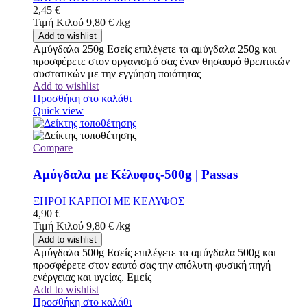
2,45
€
Τιμή Κιλού
9,80
€
/
kg
Add to wishlist
Αμύγδαλα 250g Εσείς επιλέγετε τα αμύγδαλα 250g και
προσφέρετε στον οργανισμό σας έναν θησαυρό θρεπτικών
συστατικών με την εγγύηση ποιότητας
Add to wishlist
Προσθήκη στο καλάθι
Quick view
Compare
Αμύγδαλα με Κέλυφος-500g | Passas
ΞΗΡΟΙ ΚΑΡΠΟΙ ΜΕ ΚΕΛΥΦΟΣ
4,90
€
Τιμή Κιλού
9,80
€
/
kg
Add to wishlist
Αμύγδαλα 500g Εσείς επιλέγετε τα αμύγδαλα 500g και
προσφέρετε στον εαυτό σας την απόλυτη φυσική πηγή
ενέργειας και υγείας. Εμείς
Add to wishlist
Προσθήκη στο καλάθι