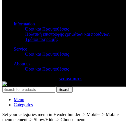
Βασ.Όλγας 173
Information
Όροι και Προϋποθέσεις
Πολιτική επιστροφής χρημάτων και προϊόντων
Τρόποι πληρωμής
Service
Όροι και Προϋποθέσεις
About us
Όροι και Προϋποθέσεις
PASSAS
2026 HANDCRAFTED BY
WEBSERRES
Search
Menu
Categories
Set your categories menu in Header builder -> Mobile -> Mobile
menu element -> Show/Hide -> Choose menu