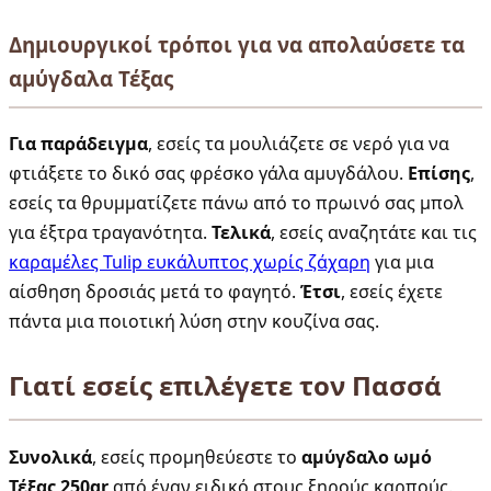
Δημιουργικοί τρόποι για να απολαύσετε τα
αμύγδαλα Τέξας
Για παράδειγμα
, εσείς τα μουλιάζετε σε νερό για να
φτιάξετε το δικό σας φρέσκο γάλα αμυγδάλου.
Επίσης
,
εσείς τα θρυμματίζετε πάνω από το πρωινό σας μπολ
για έξτρα τραγανότητα.
Τελικά
, εσείς αναζητάτε και τις
καραμέλες Tulip ευκάλυπτος χωρίς ζάχαρη
για μια
αίσθηση δροσιάς μετά το φαγητό.
Έτσι
, εσείς έχετε
πάντα μια ποιοτική λύση στην κουζίνα σας.
Γιατί εσείς επιλέγετε τον Πασσά
Συνολικά
, εσείς προμηθεύεστε το
αμύγδαλο ωμό
Τέξας 250gr
από έναν ειδικό στους ξηρούς καρπούς.