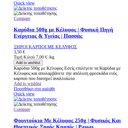
Quick view
Compare
Καρύδια 500g με Κέλυφος | Φυσική Πηγή
Ενέργειας & Υγείας | Πασσάς
ΞΗΡΟΙ ΚΑΡΠΟΙ ΜΕ ΚΕΛΥΦΟΣ
3,50
€
Τιμή Κιλού
7,00
€
/
kg
Add to wishlist
Καρύδια 500g με Κέλυφος Εσείς επιλέγετε τα Καρύδια με
Κέλυφος και απολαμβάνετε την απόλυτη φρεσκάδα ενός
καρπού που διατηρεί αναλλοίωτα
Add to wishlist
Προσθήκη στο καλάθι
Quick view
Compare
Φουντούκια Με Κέλυφος 250g | Φυσικός Και
Θρεπτικός Ξηρός Καρπός | Passas