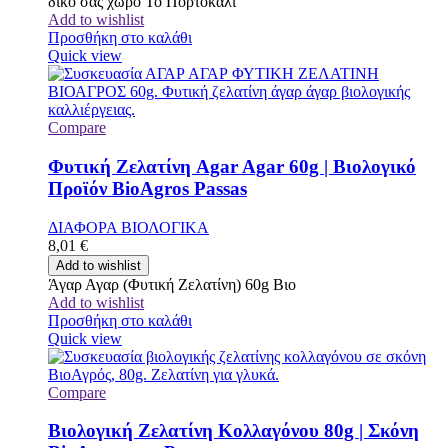
δικό σας χώρο Το Πορτοκάλι
Add to wishlist
Προσθήκη στο καλάθι
Quick view
Compare
Φυτική Ζελατίνη Agar Agar 60g | Βιολογικό
Προϊόν BioAgros Passas
ΔΙΑΦΟΡΑ ΒΙΟΛΟΓΙΚΑ
8,01
€
Add to wishlist
Άγαρ Αγαρ (Φυτική Ζελατίνη) 60g Βιο
Add to wishlist
Προσθήκη στο καλάθι
Quick view
Compare
Βιολογική Ζελατίνη Κολλαγόνου 80g | Σκόνη