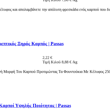
Κέλυφος και απολαμβάνετε την απόλυτη φρεσκάδα ενός καρπού που δι
επτικός Ξηρός Καρπός | Passas
2,22
€
Τιμή Κιλού
8,88
€
/
kg
γνή Μορφή Του Καρπού Προτιμώντας Τα Φουντούκια Με Κέλυφος 250
Καρποί Υψηλής Ποιότητας | Passas