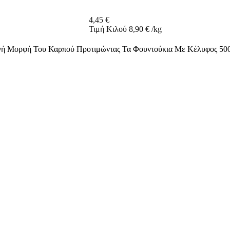
4,45
€
Τιμή Κιλού
8,90
€
/
kg
γνή Μορφή Του Καρπού Προτιμώντας Τα Φουντούκια Με Κέλυφος 500