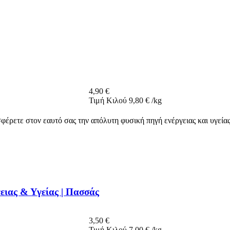
4,90
€
Τιμή Κιλού
9,80
€
/
kg
έρετε στον εαυτό σας την απόλυτη φυσική πηγή ενέργειας και υγείας
ειας & Υγείας | Πασσάς
3,50
€
Τιμή Κιλού
7,00
€
/
kg