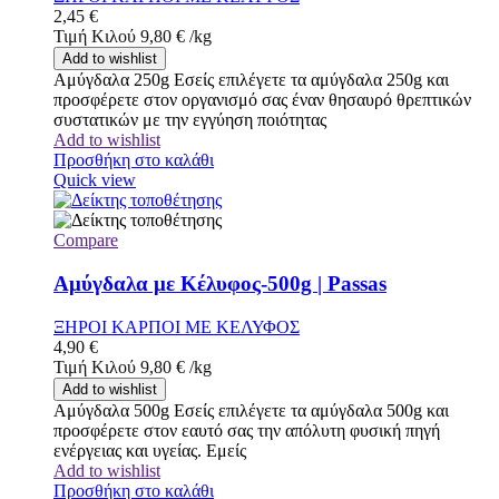
2,45
€
Τιμή Κιλού
9,80
€
/
kg
Add to wishlist
Αμύγδαλα 250g Εσείς επιλέγετε τα αμύγδαλα 250g και
προσφέρετε στον οργανισμό σας έναν θησαυρό θρεπτικών
συστατικών με την εγγύηση ποιότητας
Add to wishlist
Προσθήκη στο καλάθι
Quick view
Compare
Αμύγδαλα με Κέλυφος-500g | Passas
ΞΗΡΟΙ ΚΑΡΠΟΙ ΜΕ ΚΕΛΥΦΟΣ
4,90
€
Τιμή Κιλού
9,80
€
/
kg
Add to wishlist
Αμύγδαλα 500g Εσείς επιλέγετε τα αμύγδαλα 500g και
προσφέρετε στον εαυτό σας την απόλυτη φυσική πηγή
ενέργειας και υγείας. Εμείς
Add to wishlist
Προσθήκη στο καλάθι