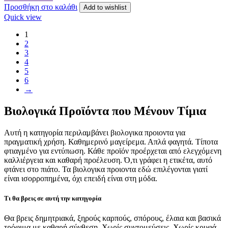
Προσθήκη στο καλάθι
Add to wishlist
Quick view
1
2
3
4
5
6
→
Βιολογικά Προϊόντα που Μένουν Τίμια
Αυτή η κατηγορία περιλαμβάνει βιολογικα προιοντα για
πραγματική χρήση. Καθημερινό μαγείρεμα. Απλά φαγητά. Τίποτα
φτιαγμένο για εντύπωση. Κάθε προϊόν προέρχεται από ελεγχόμενη
καλλιέργεια και καθαρή προέλευση. Ό,τι γράφει η ετικέτα, αυτό
φτάνει στο πιάτο. Τα βιολογικα προιοντα εδώ επιλέγονται γιατί
είναι ισορροπημένα, όχι επειδή είναι στη μόδα.
Τι θα βρεις σε αυτή την κατηγορία
Θα βρεις δημητριακά, ξηρούς καρπούς, σπόρους, έλαια και βασικά
τρόφιμα με καθαρή σύνθεση. Χωρίς συντομεύσεις. Χωρίς κρυφά