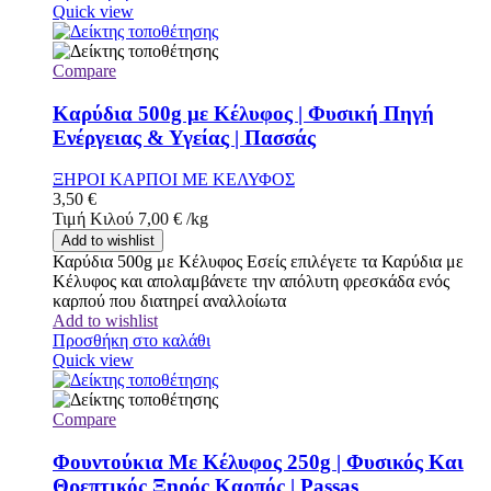
Quick view
Compare
Καρύδια 500g με Κέλυφος | Φυσική Πηγή
Ενέργειας & Υγείας | Πασσάς
ΞΗΡΟΙ ΚΑΡΠΟΙ ΜΕ ΚΕΛΥΦΟΣ
3,50
€
Τιμή Κιλού
7,00
€
/
kg
Add to wishlist
Καρύδια 500g με Κέλυφος Εσείς επιλέγετε τα Καρύδια με
Κέλυφος και απολαμβάνετε την απόλυτη φρεσκάδα ενός
καρπού που διατηρεί αναλλοίωτα
Add to wishlist
Προσθήκη στο καλάθι
Quick view
Compare
Φουντούκια Με Κέλυφος 250g | Φυσικός Και
Θρεπτικός Ξηρός Καρπός | Passas