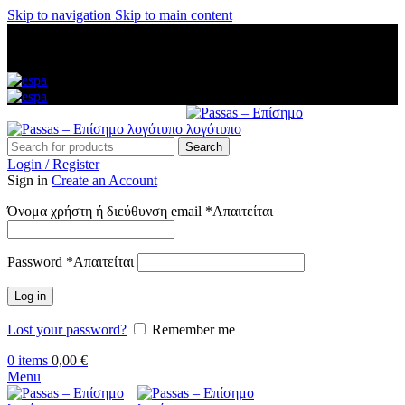
Skip to navigation
Skip to main content
ΑΜΕΣΗ ΑΠΟΣΤΟΛΗ ΣΕ ΟΛΗ ΤΗΝ ΕΛΛΑΔΑ — ΑΣΦΑΛΕΙΣ
ΠΛΗΡΩΜΕΣ — ΤΗΛ: 2313 035 547 — ΔΩΡΕΑΝ
ΜΕΤΑΦΟΡΙΚΑ ΑΝΩ ΤΩΝ 60€
Search
Login / Register
Sign in
Create an Account
Όνομα χρήστη ή διεύθυνση email
*
Απαιτείται
Password
*
Απαιτείται
Log in
Lost your password?
Remember me
0
items
0,00
€
Menu