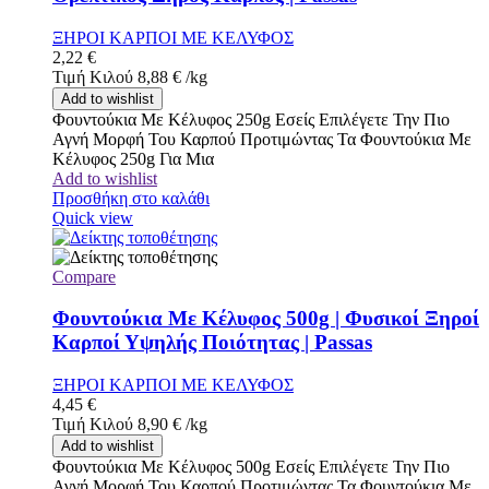
ΞΗΡΟΙ ΚΑΡΠΟΙ ΜΕ ΚΕΛΥΦΟΣ
2,22
€
Τιμή Κιλού
8,88
€
/
kg
Add to wishlist
Φουντούκια Με Κέλυφος 250g Εσείς Επιλέγετε Την Πιο
Αγνή Μορφή Του Καρπού Προτιμώντας Τα Φουντούκια Με
Κέλυφος 250g Για Μια
Add to wishlist
Προσθήκη στο καλάθι
Quick view
Compare
Φουντούκια Με Κέλυφος 500g | Φυσικοί Ξηροί
Καρποί Υψηλής Ποιότητας | Passas
ΞΗΡΟΙ ΚΑΡΠΟΙ ΜΕ ΚΕΛΥΦΟΣ
4,45
€
Τιμή Κιλού
8,90
€
/
kg
Add to wishlist
Φουντούκια Με Κέλυφος 500g Εσείς Επιλέγετε Την Πιο
Αγνή Μορφή Του Καρπού Προτιμώντας Τα Φουντούκια Με