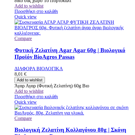
δικό σας χώρο Το Πορτοκάλι
Add to wishlist
Προσθήκη στο καλάθι
Quick view
Compare
Φυτική Ζελατίνη Agar Agar 60g | Βιολογικό
Προϊόν BioAgros Passas
ΔΙΑΦΟΡΑ ΒΙΟΛΟΓΙΚΑ
8,01
€
Add to wishlist
Άγαρ Αγαρ (Φυτική Ζελατίνη) 60g Βιο
Add to wishlist
Προσθήκη στο καλάθι
Quick view
Compare
Βιολογική Ζελατίνη Κολλαγόνου 80g | Σκόνη